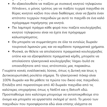
Αν εξακολουθείτε να παίζετε με συσκευή κινητού τηλεφώνου
Windows, ο μόνος τρόπος για να παίξετε τυχερά παιχνίδια σε
θύρες κινητού καζίνο που είναι διαθέσιμες είναι να βρείτε έναν
ιστότοπο τυχερών παιχνιδιών με αυτό το παιχνίδι σε ένα καλό
πρόγραμμα περιήγησης για κινητά.
Πιο λαμπερό πράγμα κάθε φορά που παίζετε κουλοχέρηδες
κινητού τηλεφώνου είναι να έχετε ένα πρόγραμμα
καλωσορίσματος.
Θα μπορείτε να συμμετάσχετε σε όλα τα εντελώς δωρεάν
τουρνουά λιμανιών μας και να κερδίσετε πραγματικά χρήματα.
Φυσικά, αν θέλετε να απολαύσετε πραγματικά κουλοχέρηδες
online και να εξασφαλίσετε πραγματικά κέρδη, μπορείτε να
απολαύσετε ηλεκτρονικά κουλοχέρηδες Vegas-build σε
οποιονδήποτε από τους ιστότοπούς μας παρακάτω.
Γνωρίστε κοινές εναλλακτικές λύσεις, όπως η Δυτική και ίσως η
Δυτικοευρωπαϊκή ρουλέτα σήμερα. Το ηλεκτρονικό πόκερ είναι
100% δωρεάν και θα μάθετε τα πρώτα του δικού σας παιχνιδιού.
Επιλέξτε από περισσότερα από 40 δωρεάν παιχνίδια από τις
καλύτερες επιχειρήσεις όπως η NetEnt και η Betsoft εδώ.
Προσπαθούμε όσο καλύτερα μπορούμε να ανταποκριθούμε στο
όνομα και μπορείτε να εργαστείτε σκληρά γι' αυτό. Το μενού των
παιχνιδιών που προσφέρονται εδώ είναι επίσης ελάχιστα σε