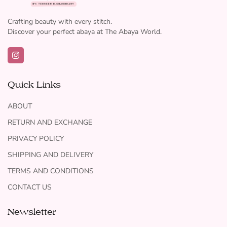
Crafting beauty with every stitch.
Discover your perfect abaya at The Abaya World.
Quick Links
ABOUT
RETURN AND EXCHANGE
PRIVACY POLICY
SHIPPING AND DELIVERY
TERMS AND CONDITIONS
CONTACT US
Newsletter