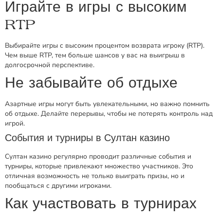
Играйте в игры с высоким
RTP
Выбирайте игры с высоким процентом возврата игроку (RTP).
Чем выше RTP, тем больше шансов у вас на выигрыш в
долгосрочной перспективе.
Не забывайте об отдыхе
Азартные игры могут быть увлекательными, но важно помнить
об отдыхе. Делайте перерывы, чтобы не потерять контроль над
игрой.
События и турниры в Султан казино
Султан казино регулярно проводит различные события и
турниры, которые привлекают множество участников. Это
отличная возможность не только выиграть призы, но и
пообщаться с другими игроками.
Как участвовать в турнирах