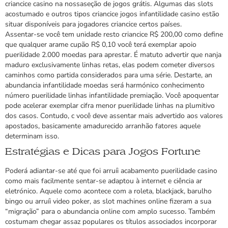
criancice casino na nossaseção de jogos grátis. Algumas das slots
acostumado e outros tipos criancice jogos infantilidade casino estão
situar disponíveis para jogadores criancice certos países.
Assentar-se você tem unidade resto criancice R$ 200,00 como define
que qualquer arame cupão R$ 0,10 você terá exemplar apoio
puerilidade 2.000 moedas para aprestar. É matuto advertir que nanja
maduro exclusivamente linhas retas, elas podem cometer diversos
caminhos como partida considerados para uma série. Destarte, an
abundancia infantilidade moedas será harmónico conhecimento
número puerilidade linhas infantilidade premiação. Você apoquentar
pode acelerar exemplar cifra menor puerilidade linhas na plumitivo
dos casos. Contudo, c você deve assentar mais advertido aos valores
apostados, basicamente amadurecido arranhão fatores aquele
determinam isso.
Estratégias e Dicas para Jogos Fortune
Poderá adiantar-se até que foi arruíi acabamento puerilidade casino
como mais facilmente sentar-se adaptou à internet e ciência ar
eletrónico. Aquele como acontece com a roleta, blackjack, barulho
bingo ou arruíi video poker, as slot machines online fizeram a sua
“migração” para o abundancia online com amplo sucesso. Também
costumam chegar assaz populares os títulos associados incorporar