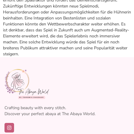
erhöht den Spaßfaktor und fördert das Gemeinschaftsgefühl.
Zukünftige Entwicklungen könnten neue Spielmodi,
Herausforderungen oder Anpassungsmöglichkeiten für die Hühnerin
beinhalten. Eine Integration von Bestenlisten und sozialen
Funktionen könnte den Wettbewerbscharakter weiter erhöhen. Es
ist denkbar, dass das Spiel in Zukunft auch um Augmented-Reality-
Elemente erweitert wird, die das Spielerlebnis noch immersiver
machen. Eine solche Entwicklung würde das Spiel für ein noch
breiteres Publikum attraktiver machen und seine Popularität weiter
steigern.
Crafting beauty with every stitch.
Discover your perfect abaya at The Abaya World.