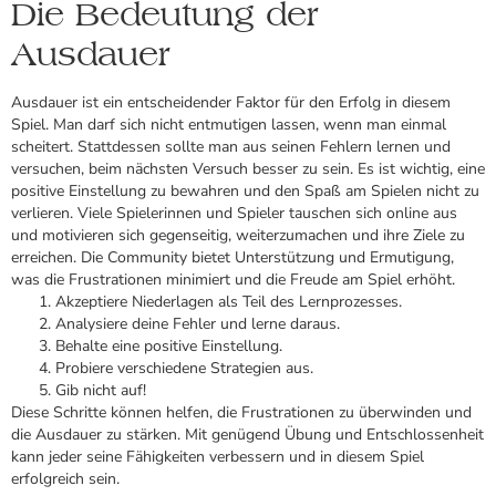
Die Bedeutung der
Ausdauer
Ausdauer ist ein entscheidender Faktor für den Erfolg in diesem
Spiel. Man darf sich nicht entmutigen lassen, wenn man einmal
scheitert. Stattdessen sollte man aus seinen Fehlern lernen und
versuchen, beim nächsten Versuch besser zu sein. Es ist wichtig, eine
positive Einstellung zu bewahren und den Spaß am Spielen nicht zu
verlieren. Viele Spielerinnen und Spieler tauschen sich online aus
und motivieren sich gegenseitig, weiterzumachen und ihre Ziele zu
erreichen. Die Community bietet Unterstützung und Ermutigung,
was die Frustrationen minimiert und die Freude am Spiel erhöht.
Akzeptiere Niederlagen als Teil des Lernprozesses.
Analysiere deine Fehler und lerne daraus.
Behalte eine positive Einstellung.
Probiere verschiedene Strategien aus.
Gib nicht auf!
Diese Schritte können helfen, die Frustrationen zu überwinden und
die Ausdauer zu stärken. Mit genügend Übung und Entschlossenheit
kann jeder seine Fähigkeiten verbessern und in diesem Spiel
erfolgreich sein.