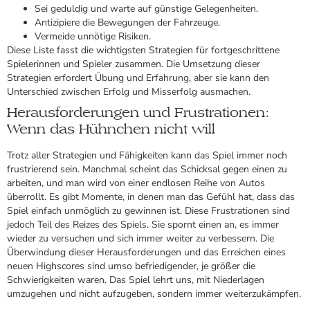
Sei geduldig und warte auf günstige Gelegenheiten.
Antizipiere die Bewegungen der Fahrzeuge.
Vermeide unnötige Risiken.
Diese Liste fasst die wichtigsten Strategien für fortgeschrittene
Spielerinnen und Spieler zusammen. Die Umsetzung dieser
Strategien erfordert Übung und Erfahrung, aber sie kann den
Unterschied zwischen Erfolg und Misserfolg ausmachen.
Herausforderungen und Frustrationen:
Wenn das Hühnchen nicht will
Trotz aller Strategien und Fähigkeiten kann das Spiel immer noch
frustrierend sein. Manchmal scheint das Schicksal gegen einen zu
arbeiten, und man wird von einer endlosen Reihe von Autos
überrollt. Es gibt Momente, in denen man das Gefühl hat, dass das
Spiel einfach unmöglich zu gewinnen ist. Diese Frustrationen sind
jedoch Teil des Reizes des Spiels. Sie spornt einen an, es immer
wieder zu versuchen und sich immer weiter zu verbessern. Die
Überwindung dieser Herausforderungen und das Erreichen eines
neuen Highscores sind umso befriedigender, je größer die
Schwierigkeiten waren. Das Spiel lehrt uns, mit Niederlagen
umzugehen und nicht aufzugeben, sondern immer weiterzukämpfen.