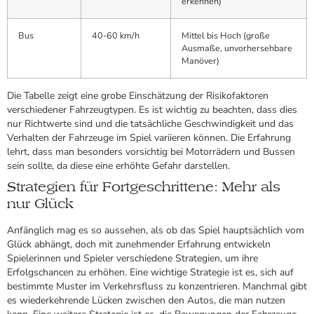
erkennen)
Bus
40-60 km/h
Mittel bis Hoch (große
Ausmaße, unvorhersehbare
Manöver)
Die Tabelle zeigt eine grobe Einschätzung der Risikofaktoren
verschiedener Fahrzeugtypen. Es ist wichtig zu beachten, dass dies
nur Richtwerte sind und die tatsächliche Geschwindigkeit und das
Verhalten der Fahrzeuge im Spiel variieren können. Die Erfahrung
lehrt, dass man besonders vorsichtig bei Motorrädern und Bussen
sein sollte, da diese eine erhöhte Gefahr darstellen.
Strategien für Fortgeschrittene: Mehr als
nur Glück
Anfänglich mag es so aussehen, als ob das Spiel hauptsächlich vom
Glück abhängt, doch mit zunehmender Erfahrung entwickeln
Spielerinnen und Spieler verschiedene Strategien, um ihre
Erfolgschancen zu erhöhen. Eine wichtige Strategie ist es, sich auf
bestimmte Muster im Verkehrsfluss zu konzentrieren. Manchmal gibt
es wiederkehrende Lücken zwischen den Autos, die man nutzen