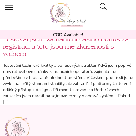
COD Available!
Testoval jsem zahranicni casino bonus za
registraci a toto jsou me zkusenosti s
webem
Testování technické kvality a bonusových struktur Když jsem poprvé
otevíral webové stránky zahraničních operátorů, zajímala mě
především rychlost a přehlednost prostředí. V českém prostředí jsme
zvyklí na určitý standard stability, ale zahraniční platformy často volí
odlišný přístup k designu. Při mém testování na třech různých
zařízeních jsem narazil na zajímavé rozdíly v odezvě systému. Pokud
[…]