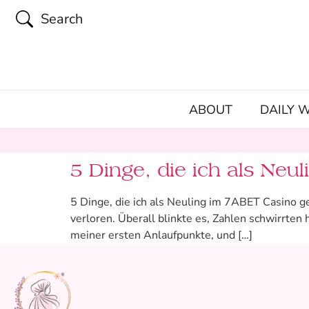
Search
ABOUT
DAILY 
5 Dinge, die ich als Neu
5 Dinge, die ich als Neuling im 7ABET Casino ge
verloren. Überall blinkte es, Zahlen schwirrten
meiner ersten Anlaufpunkte, und […]