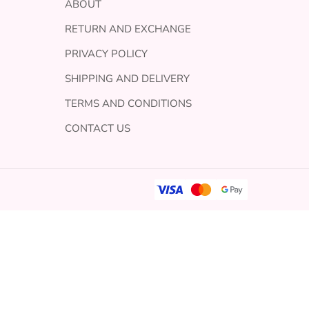
ABOUT
RETURN AND EXCHANGE
PRIVACY POLICY
SHIPPING AND DELIVERY
TERMS AND CONDITIONS
CONTACT US