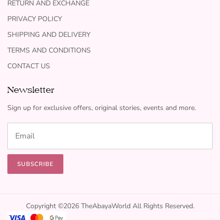
RETURN AND EXCHANGE
PRIVACY POLICY
SHIPPING AND DELIVERY
TERMS AND CONDITIONS
CONTACT US
Newsletter
Sign up for exclusive offers, original stories, events and more.
SUBSCRIBE
Copyright ©2026
TheAbayaWorld
All Rights Reserved.