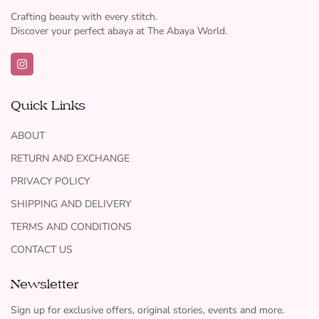
Crafting beauty with every stitch.
Discover your perfect abaya at The Abaya World.
Quick Links
ABOUT
RETURN AND EXCHANGE
PRIVACY POLICY
SHIPPING AND DELIVERY
TERMS AND CONDITIONS
CONTACT US
Newsletter
Sign up for exclusive offers, original stories, events and more.