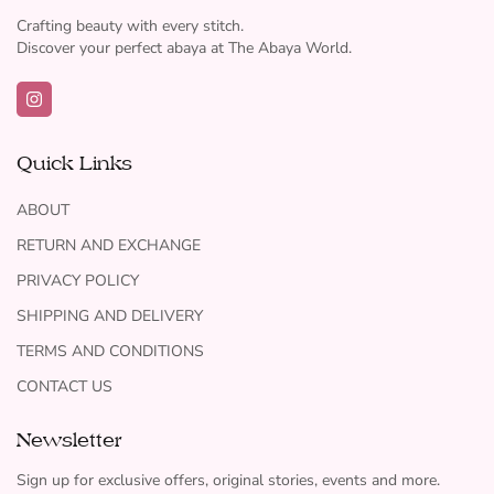
Crafting beauty with every stitch.
Discover your perfect abaya at The Abaya World.
Quick Links
ABOUT
RETURN AND EXCHANGE
PRIVACY POLICY
SHIPPING AND DELIVERY
TERMS AND CONDITIONS
CONTACT US
Newsletter
Sign up for exclusive offers, original stories, events and more.