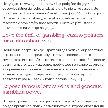
ekscytującą rozrywkę, ale kluczowe jest podejście do gry z
odpowiedzialnością. Odpowiedzialna gra to nie tylko zasady, ale
przede wszystkim świadomość ryzyka i umiejętność stawiania granic.
Oznacza to grę dla zabawy, a nie jako sposób na zarobek czy
rozwiązanie problemów finansowych. Kluczowe jest ustalenie
budżetu przeznaczonego na grę […]
Love the thrill of gambling: casino pointers
for a triumphant win
Понимание азартных игр: Стратегии для успеха Мир азартных
игр манит своей непредсказуемостью и возможностью
крупного выигрыша. Для многих это не просто способ провести
время, а настоящее искусство, требующее не только удачи, но
и определенных знаний. Понимание основных принципов и
механик игр, будь то карточные игры, слоты или рулетка,
является первым шагом к более осознанному и, […]
Expose famous lottery wins and generate
gambling power
Истории грандиозных выигрышей в лотереи Мир азартных игр
всегда привлекал людей возможностью быстрого обогащения