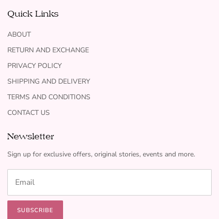
Quick Links
ABOUT
RETURN AND EXCHANGE
PRIVACY POLICY
SHIPPING AND DELIVERY
TERMS AND CONDITIONS
CONTACT US
Newsletter
Sign up for exclusive offers, original stories, events and more.
SUBSCRIBE