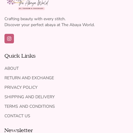
Crafting beauty with every stitch.
Discover your perfect abaya at The Abaya World.
Quick Links
ABOUT
RETURN AND EXCHANGE
PRIVACY POLICY
SHIPPING AND DELIVERY
TERMS AND CONDITIONS
CONTACT US
Newsletter