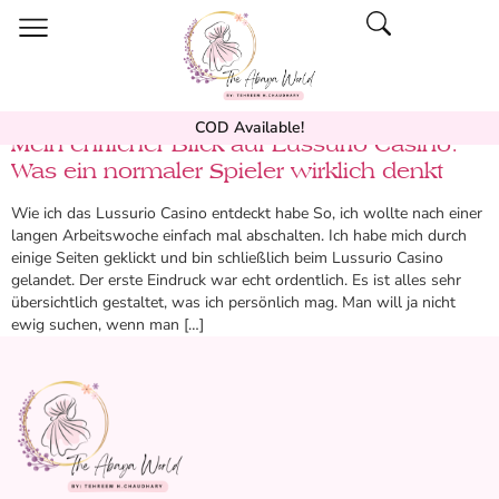
COD Available!
Mein ehrlicher Blick auf Lussurio Casino:
Was ein normaler Spieler wirklich denkt
Wie ich das Lussurio Casino entdeckt habe So, ich wollte nach einer
langen Arbeitswoche einfach mal abschalten. Ich habe mich durch
einige Seiten geklickt und bin schließlich beim Lussurio Casino
gelandet. Der erste Eindruck war echt ordentlich. Es ist alles sehr
übersichtlich gestaltet, was ich persönlich mag. Man will ja nicht
ewig suchen, wenn man […]