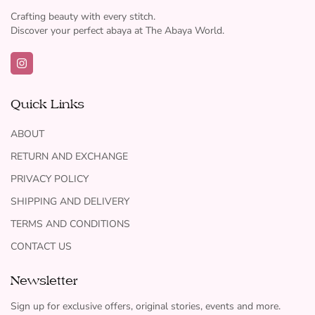
Crafting beauty with every stitch.
Discover your perfect abaya at The Abaya World.
Quick Links
ABOUT
RETURN AND EXCHANGE
PRIVACY POLICY
SHIPPING AND DELIVERY
TERMS AND CONDITIONS
CONTACT US
Newsletter
Sign up for exclusive offers, original stories, events and more.