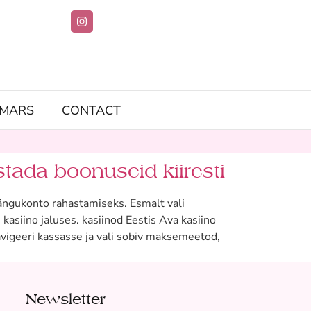
IMARS
CONTACT
tada boonuseid kiiresti
ängukonto rahastamiseks. Esmalt vali
kasiino jaluses. kasiinod Eestis Ava kasiino
avigeeri kassasse ja vali sobiv maksemeetod,
Newsletter