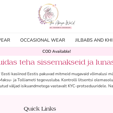
WEAR
OCCASIONAL WEAR
JILBABS AND KH
COD Available!
uidas teha sissemakseid ja lunas
? Eesti kasiinod Eestis pakuvad mitmeid mugavaid võimalusi m
Maksu- ja Tolliameti tegevusluba. Kontrolli litsentsi olemasolu 
õutud väljad isikuandmetega vastavalt KYC-protseduuridele. N
Quick Links