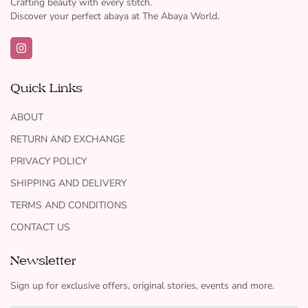
Crafting beauty with every stitch.
Discover your perfect abaya at The Abaya World.
Quick Links
ABOUT
RETURN AND EXCHANGE
PRIVACY POLICY
SHIPPING AND DELIVERY
TERMS AND CONDITIONS
CONTACT US
Newsletter
Sign up for exclusive offers, original stories, events and more.