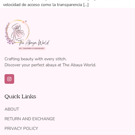
velocidad de acceso como la transparencia […]
Crafting beauty with every stitch.
Discover your perfect abaya at The Abaya World.
Quick Links
ABOUT
RETURN AND EXCHANGE
PRIVACY POLICY