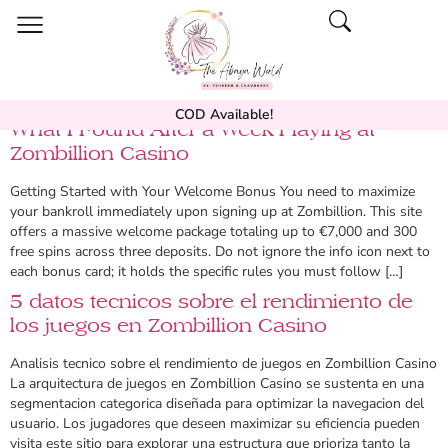
COD Available!
What I Found After a Week Playing at
Zombillion Casino
Getting Started with Your Welcome Bonus You need to maximize
your bankroll immediately upon signing up at Zombillion. This site
offers a massive welcome package totaling up to €7,000 and 300
free spins across three deposits. Do not ignore the info icon next to
each bonus card; it holds the specific rules you must follow […]
5 datos tecnicos sobre el rendimiento de
los juegos en Zombillion Casino
Analisis tecnico sobre el rendimiento de juegos en Zombillion Casino
La arquitectura de juegos en Zombillion Casino se sustenta en una
segmentacion categorica diseñada para optimizar la navegacion del
usuario. Los jugadores que deseen maximizar su eficiencia pueden
visita este sitio para explorar una estructura que prioriza tanto la