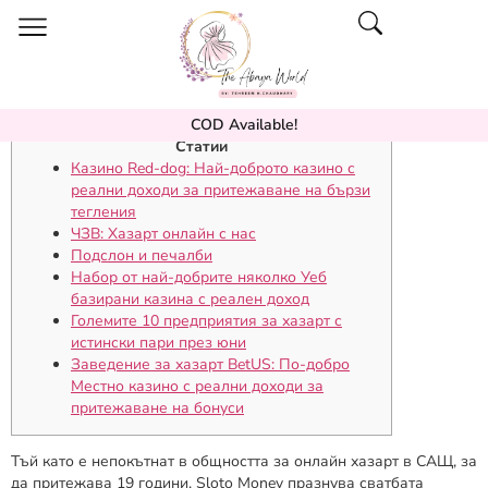
COD Available!
Статии
Казино Red-dog: Най-доброто казино с
реални доходи за притежаване на бързи
тегления
ЧЗВ: Хазарт онлайн с нас
Подслон и печалби
Набор от най-добрите няколко Уеб
базирани казина с реален доход
Големите 10 предприятия за хазарт с
истински пари през юни
Заведение за хазарт BetUS: По-добро
Местно казино с реални доходи за
притежаване на бонуси
Тъй като е непокътнат в общността за онлайн хазарт в САЩ, за
да притежава 19 години, Sloto Money празнува сватбата