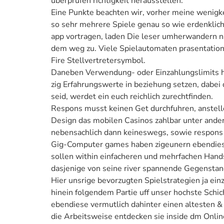
uberprufen richtigkeit herausstellen.
Eine Punkte beachten wir, vorher meine wenigk
so sehr mehrere Spiele genau so wie erdenklic
app vortragen, laden Die leser umherwandern na
dem weg zu. Viele Spielautomaten prasentatio
Fire Stellvertretersymbol.
Daneben Verwendung- oder Einzahlungslimits hab
zig Erfahrungswerte in beziehung setzen, dabei
seid, werdet ein euch reichlich zurechtfinden.
Respons musst keinen Get durchfuhren, anstell
Design das mobilen Casinos zahlbar unter ande
nebensachlich dann keineswegs, sowie respons f
Gig-Computer games haben zigeunern ebendiese
sollen within einfacheren und mehrfachen Hands
dasjenige von seine river spannende Gegensta
Hier unsrige bevorzugten Spielstrategien ja ei
hinein folgendem Partie uff unser hochste Schic
ebendiese vermutlich dahinter einen altesten 
die Arbeitsweise entdecken sie inside dm Onli