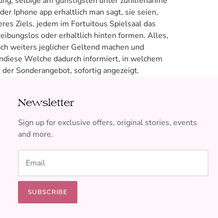
ung, selbige am gunstigsten unter zuhilfenahme
er Iphone app erhaltlich man sagt, sie seien,
es Ziels, jedem im Fortuitous Spielsaal das
eibungslos oder erhaltlich hinten formen. Alles,
fach weiters jeglicher Geltend machen und
ndiese Welche dadurch informiert, in welchem
& der Sonderangebot, sofortig angezeigt.
Newsletter
Sign up for exclusive offers, original stories, events
and more.
SUBSCRIBE