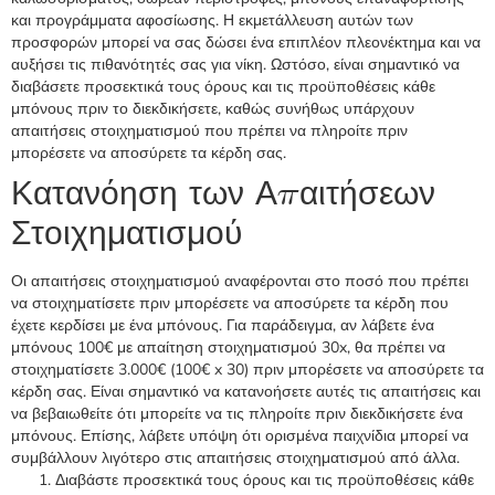
και προγράμματα αφοσίωσης. Η εκμετάλλευση αυτών των
προσφορών μπορεί να σας δώσει ένα επιπλέον πλεονέκτημα και να
αυξήσει τις πιθανότητές σας για νίκη. Ωστόσο, είναι σημαντικό να
διαβάσετε προσεκτικά τους όρους και τις προϋποθέσεις κάθε
μπόνους πριν το διεκδικήσετε, καθώς συνήθως υπάρχουν
απαιτήσεις στοιχηματισμού που πρέπει να πληροίτε πριν
μπορέσετε να αποσύρετε τα κέρδη σας.
Κατανόηση των Απαιτήσεων
Στοιχηματισμού
Οι απαιτήσεις στοιχηματισμού αναφέρονται στο ποσό που πρέπει
να στοιχηματίσετε πριν μπορέσετε να αποσύρετε τα κέρδη που
έχετε κερδίσει με ένα μπόνους. Για παράδειγμα, αν λάβετε ένα
μπόνους 100€ με απαίτηση στοιχηματισμού 30x, θα πρέπει να
στοιχηματίσετε 3.000€ (100€ x 30) πριν μπορέσετε να αποσύρετε τα
κέρδη σας. Είναι σημαντικό να κατανοήσετε αυτές τις απαιτήσεις και
να βεβαιωθείτε ότι μπορείτε να τις πληροίτε πριν διεκδικήσετε ένα
μπόνους. Επίσης, λάβετε υπόψη ότι ορισμένα παιχνίδια μπορεί να
συμβάλλουν λιγότερο στις απαιτήσεις στοιχηματισμού από άλλα.
Διαβάστε προσεκτικά τους όρους και τις προϋποθέσεις κάθε