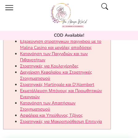
COD Available!
Εξερεύνηση στρατηγικών παιχνιδιού με το
Malina Casino και μεγάλες αποδόσεις
Κατανόηση των Παιχνιδιών και των
Πιθανοτήτων
Στρατηγικές για Κουλοχέρηδες
Διαχείριση Κεφαλαίου και Στρατηγικές
Στοιχηματισμού
Στρατηγικές Martingale και D'Alembert
Εκμετάλλευση Μπόνους και Προωθητικών
Ενεργειών
Κατανόηση των Απαιτήσεων
Στοιχηματισμού
Ασφάλεια και Υπεύθυνος Τζόγος
Στρατηγικές για Μακροπρόθεσμη Επιτυχία