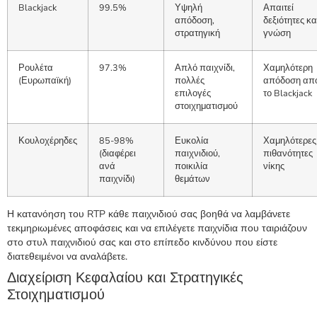
Blackjack
99.5%
Υψηλή
Απαιτεί
απόδοση,
δεξιότητες κα
στρατηγική
γνώση
Ρουλέτα
97.3%
Απλό παιχνίδι,
Χαμηλότερη
(Ευρωπαϊκή)
πολλές
απόδοση απ
επιλογές
το Blackjack
στοιχηματισμού
Κουλοχέρηδες
85-98%
Ευκολία
Χαμηλότερες
(διαφέρει
παιχνιδιού,
πιθανότητες
ανά
ποικιλία
νίκης
παιχνίδι)
θεμάτων
Η κατανόηση του RTP κάθε παιχνιδιού σας βοηθά να λαμβάνετε
τεκμηριωμένες αποφάσεις και να επιλέγετε παιχνίδια που ταιριάζουν
στο στυλ παιχνιδιού σας και στο επίπεδο κινδύνου που είστε
διατεθειμένοι να αναλάβετε.
Διαχείριση Κεφαλαίου και Στρατηγικές
Στοιχηματισμού