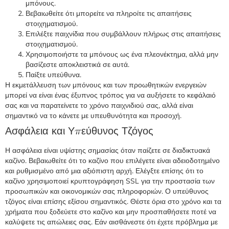
μπόνους.
Βεβαιωθείτε ότι μπορείτε να πληροίτε τις απαιτήσεις
στοιχηματισμού.
Επιλέξτε παιχνίδια που συμβάλλουν πλήρως στις απαιτήσεις
στοιχηματισμού.
Χρησιμοποιήστε τα μπόνους ως ένα πλεονέκτημα, αλλά μην
βασίζεστε αποκλειστικά σε αυτά.
Παίξτε υπεύθυνα.
Η εκμετάλλευση των μπόνους και των προωθητικών ενεργειών
μπορεί να είναι ένας έξυπνος τρόπος για να αυξήσετε το κεφάλαιό
σας και να παρατείνετε το χρόνο παιχνιδιού σας, αλλά είναι
σημαντικό να το κάνετε με υπευθυνότητα και προσοχή.
Ασφάλεια και Υπεύθυνος Τζόγος
Η ασφάλεια είναι υψίστης σημασίας όταν παίζετε σε διαδικτυακά
καζίνο. Βεβαιωθείτε ότι το καζίνο που επιλέγετε είναι αδειοδοτημένο
και ρυθμισμένο από μια αξιόπιστη αρχή. Ελέγξτε επίσης ότι το
καζίνο χρησιμοποιεί κρυπτογράφηση SSL για την προστασία των
προσωπικών και οικονομικών σας πληροφοριών. Ο υπεύθυνος
τζόγος είναι επίσης εξίσου σημαντικός. Θέστε όρια στο χρόνο και τα
χρήματα που ξοδεύετε στο καζίνο και μην προσπαθήσετε ποτέ να
καλύψετε τις απώλειες σας. Εάν αισθάνεστε ότι έχετε πρόβλημα με