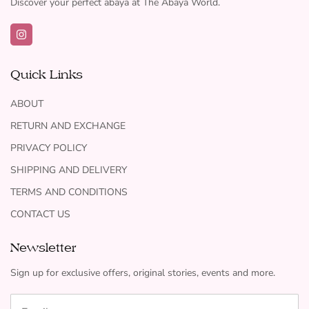
Discover your perfect abaya at The Abaya World.
Quick Links
ABOUT
RETURN AND EXCHANGE
PRIVACY POLICY
SHIPPING AND DELIVERY
TERMS AND CONDITIONS
CONTACT US
Newsletter
Sign up for exclusive offers, original stories, events and more.