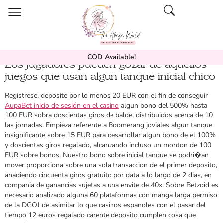
COD Available!
Los jugadores pueden gozar de aquellos
juegos que usan algun tanque inicial chico
Registrese, deposite por lo menos 20 EUR con el fin de conseguir
AupaBet inicio de sesión en el casino
algun bono del 500% hasta
100 EUR sobra doscientas giros de balde, distribuidos acerca de 10
las jornadas. Empieza referente a Boomerang joviales algun tanque
insignificante sobre 15 EUR para desarrollar algun bono de el 100%
y doscientas giros regalado, alcanzando incluso un monton de 100
EUR sobre bonos. Nuestro bono sobre inicial tanque se podri�an
mover proporciona sobre una sola transaccion de el primer deposito,
anadiendo cincuenta giros gratuito por data a lo largo de 2 dias, en
compania de ganancias sujetas a una envite de 40x. Sobre Betzoid es
necesario analizado alguna 60 plataformas con manga larga permiso
de la DGOJ de asimilar lo que casinos espanoles con el pasar del
tiempo 12 euros regalado carente deposito cumplen cosa que