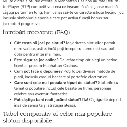
Multe dintre sloturile oferite la Manhattan Casinos au rate Return-
to-Player (RTP) competitive, ceea ce înseamnă că ai șanse mari să
câștigi pe termen lung. Familiarizează-te cu caracteristicile fiecărui joc,
inclusiv simbolurile speciale care pot activa funcții bonus sau
jackpoturi progresive.
Întrebări frecvente (FAQ)
Cât costă să joci pe sloturi?
Majoritatea sloturilor permit
mize variate, astfel încât poți începe cu sume mici sau poți
opta pentru mize mai mari.
Este sigur să joc online?
Da, atâta timp cât alegi un cazinou
licențiat precum Manhattan Casinos.
Cum pot face o depunere?
Poți folosi diverse metode de
plată, inclusiv carduri bancare și portofele electronice.
Care sunt cele mai populare tipuri de sloturi?
Sloturile cu
tematici populare includ cele bazate pe filme, personaje
celebre sau aventuri fantastice.
Pot câștiga bani reali jucând sloturi?
Da! Câștigurile depind
însă de șansa ta și strategia aleasă.
Tabel comparativ al celor mai populare
sloturi disponibile