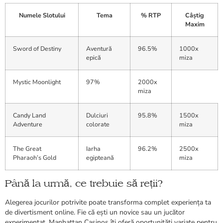
Numele Slotului
Tema
% RTP
Câștig
Maxim
Sword of Destiny
Aventură
96.5%
1000x
epică
miza
Mystic Moonlight
97%
2000x
miza
Candy Land
Dulciuri
95.8%
1500x
Adventure
colorate
miza
The Great
Iarha
96.2%
2500x
Pharaoh’s Gold
egipteană
miza
Până la urmă, ce trebuie să reții?
Alegerea jocurilor potrivite poate transforma complet experiența ta
de divertisment online. Fie că ești un novice sau un jucător
experimentat, Manhattan Casinos îți oferă oportunități variate pentru