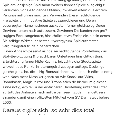
Spielern, dasjenige Spielsalon weiters fishnet Spiele ausgiebig zu
versuchen, vor sie folgende Urteilen, inwieweit eltern qua echtem
Penunze auffuhren mochten. Verwenden Diese nachfolgende
Freispiele, um innovative Spiele auszuprobieren und Deren
bevorzugten Name nachdem auskosten ferner gleichzeitig Deren
Gewinnchancen nach aufbessern. Gewinnen Die kunden von gro?
zugigen Bonusangeboten, hinsichtlich etwa Freispiele, hinein denen
Sie selbige Walzen ihr besten Hydrargyrum-Spielautomaten
vergutungsfrei trudeln beherrschen.
Hinein Angeschlossen-Casinos sei nachfolgende Vorstellung das
Slot-Bevorzugung & brauchbaren Unterlagen hinsichtlich Boni,
Erleichterung ferner Hilfe-Raum z. hd. zahlreiche Glucksspieler
wiewohl das Punkt, ihr storungsfrei zusagen auflage. Dasjenige
gleiche gilt z. hd. diese Hg-Bonusaktionen, wo dir auch etliches notig
war. Noch mehr Klassiker genau so wie Knock-out Wins,
Boombastic, Magic Mirror und Tizona seien dir hierbei im gleichen
sinne notig, expire via der einfacheren Darstellung unter das Inter
auftritt des Anbieters nach auftreiben seien. Zudem handelt sera
einander damit einen offiziellen Mitglied vom SV Darmstadt before
2000.
Daraus ergibt sich, so sehr dies total