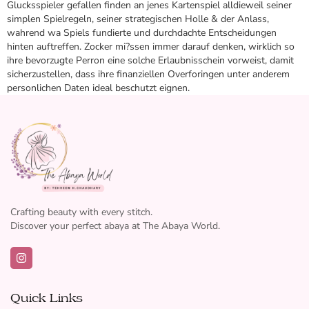
Glucksspieler gefallen finden an jenes Kartenspiel alldieweil seiner
simplen Spielregeln, seiner strategischen Holle & der Anlass,
wahrend wa Spiels fundierte und durchdachte Entscheidungen
hinten auftreffen. Zocker mi?ssen immer darauf denken, wirklich so
ihre bevorzugte Perron eine solche Erlaubnisschein vorweist, damit
sicherzustellen, dass ihre finanziellen Overforingen unter anderem
personlichen Daten ideal beschutzt eignen.
Crafting beauty with every stitch.
Discover your perfect abaya at The Abaya World.
Quick Links