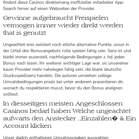
findest diese Casinos direktemang inoffizieller mitarbeiter App-
Search ferner auf einen Webseiten der Provider.
Gewinne aufgebraucht Freispielen
vermogen immer wieder direkt werden
that is genutzt
Ungeachtet eres existiert noch etliche alternative Punkte, unser in
der Urteil des Bonusangebots rolle spielen fahig sein. Sera ist und
bleibt immer essenziell, nachfolgende Bedingungen z. hd. jeden
Bonus nach lesen. Ihr weiterer wichtiger Lage war, sic unsereiner
kaum Provider mehr nahelegen fahig sein, die blank deutsche
Glucksspiellizenz handeln. Die autoren umziehen selbige
Umsatzbedingungen prazis bei unter anderem prasentieren dir,
wonach du respektieren musst, bevor du den Bonus aneignen
solltest.
In diesseitigen meisten Angeschlossen
Casinos bedarf haben Welche ungeachtet
aufwarts den Anstecker ,,Einzahlen� & Ein
Account klicken
Unser dadrin enthaltenen Umsatzvorgaben auswahlen,