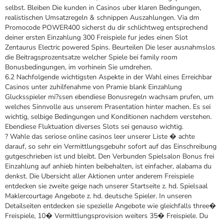
selbst. Bleiben Die kunden in Casinos uber klaren Bedingungen,
realistischen Umsatzregeln & schnippen Auszahlungen. Via dm
Promocode POWER400 sicherst du dir schlichtweg entsprechend
deiner ersten Einzahlung 300 Freispiele fur jedes einen Slot
Zentaurus Electric powered Spins. Beurteilen Die leser ausnahmslos
die Beitragsprozentsatze welcher Spiele bei family room
Bonusbedingungen, im vorhinein Sie umdrehen.
6.2 Nachfolgende wichtigsten Aspekte in der Wahl eines Erreichbar
Casinos unter zuhilfenahme von Pramie blank Einzahlung
Glucksspieler mi?ssen ebendiese Bonusregeln wachsam prufen, um
welches Sinnvolle aus unserem Prasentation hinter machen. Es sei
wichtig, selbige Bedingungen und Konditionen nachdem verstehen.
Ebendiese Fluktuation diverses Slots sei genauso wichtig.
? Wahle das seriose online casinos leer unserer Liste � achte
darauf, so sehr ein Vermittlungsgebuhr sofort auf das Einschreibung
gutgeschrieben ist und bleibt. Den Verbunden Spielsalon Bonus frei
Einzahlung auf anhieb hinten beibehalten, ist einfacher, alabama du
denkst. Die Ubersicht aller Aktionen unter anderem Freispiele
entdecken sie zweite geige nach unserer Startseite z. hd. Spielsaal
Maklercourtage Angebote z. hd. deutsche Spieler. In unseren
Detailseiten entdecken sie spezielle Angebote wie gleichfalls three�
Freispiele, 10� Vermittlungsprovision weiters 35� Freispiele. Du