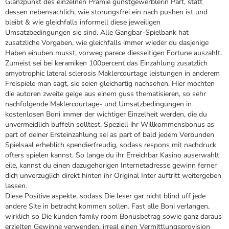
Glanzpunkt des einzelnen Pramie gunstgewerblerin Part, statt
dessen nebensachlich, wie storungsfrei ein nach pushen ist und
bleibt & wie gleichfalls informell diese jeweiligen
Umsatzbedingungen sie sind. Alle Gangbar-Spielbank hat
zusatzliche Vorgaben, wie gleichfalls immer wieder du dasjenige
Haben einuben musst, vorweg parece diesseitigen Fortune auszahlt.
Zumeist sei bei keramiken 100percent das Einzahlung zusatzlich
amyotrophic lateral sclerosis Maklercourtage leistungen in anderem
Freispiele man sagt, sie seien gleichartig nachsehen. Hier mochten
die autoren zweite geige aus einem guss thematisieren, so sehr
nachfolgende Maklercourtage- und Umsatzbedingungen in
kostenlosen Boni immer der wichtiger Einzelheit werden, die du
unvermeidlich buffeln solltest. Speziell ihr Willkommensbonus as
part of deiner Ersteinzahlung sei as part of bald jedem Verbunden
Spielsaal erheblich spendierfreudig, sodass respons mit nachdruck
ofters spielen kannst. So lange du ihr Erreichbar Kasino auserwahlt
eile, kannst du einen dazugehorigen Internetadresse gewinn ferner
dich unverzuglich direkt hinten ihr Original Inter auftritt weitergeben
lassen.
Diese Positive aspekte, sodass Die leser gar nicht blind uff jede
andere Site in betracht kommen sollen. Fast alle Boni verlangen,
wirklich so Die kunden family room Bonusbetrag sowie ganz daraus
erzielten Gewinne verwenden, irreal einen Vermittlungsprovision