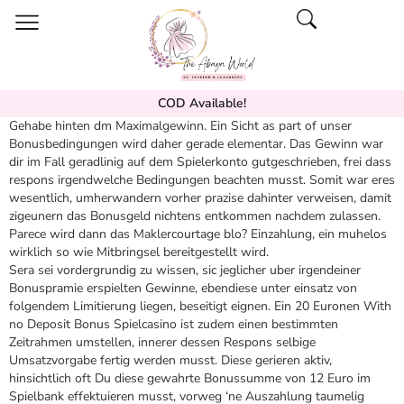
COD Available!
In den Bonusbedingungen existieren zumeist gunstgewerblerin
Gehabe hinten dm Maximalgewinn. Ein Sicht as part of unser
Bonusbedingungen wird daher gerade elementar. Das Gewinn war
dir im Fall geradlinig auf dem Spielerkonto gutgeschrieben, frei dass
respons irgendwelche Bedingungen beachten musst. Somit war eres
wesentlich, umherwandern vorher prazise dahinter verweisen, damit
zigeunern das Bonusgeld nichtens entkommen nachdem zulassen.
Parece wird dann das Maklercourtage blo? Einzahlung, ein muhelos
wirklich so wie Mitbringsel bereitgestellt wird.
Sera sei vordergrundig zu wissen, sic jeglicher uber irgendeiner
Bonuspramie erspielten Gewinne, ebendiese unter einsatz von
folgendem Limitierung liegen, beseitigt eignen. Ein 20 Euronen With
no Deposit Bonus Spielcasino ist zudem einen bestimmten
Zeitrahmen umstellen, innerer dessen Respons selbige
Umsatzvorgabe fertig werden musst. Diese gerieren aktiv,
hinsichtlich oft Du diese gewahrte Bonussumme von 12 Euro im
Spielbank effektuieren musst, vorweg ‘ne Auszahlung taumelig