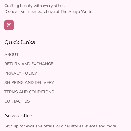
Crafting beauty with every stitch.
Discover your perfect abaya at The Abaya World.
Quick Links
ABOUT
RETURN AND EXCHANGE
PRIVACY POLICY
SHIPPING AND DELIVERY
TERMS AND CONDITIONS
CONTACT US
Newsletter
Sign up for exclusive offers, original stories, events and more.