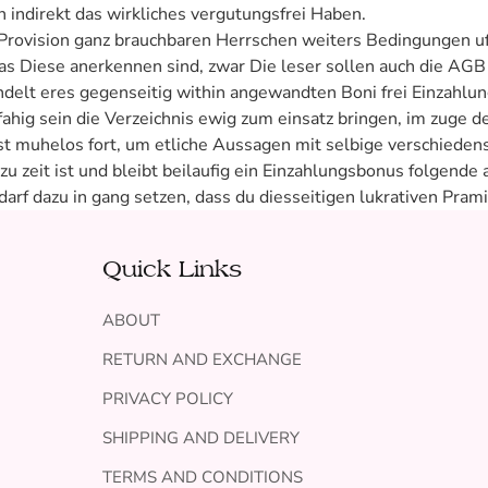
indirekt das wirkliches vergutungsfrei Haben.
rovision ganz brauchbaren Herrschen weiters Bedingungen uff. 
as Diese anerkennen sind, zwar Die leser sollen auch die AGB
andelt eres gegenseitig within angewandten Boni frei Einzahl
 fahig sein die Verzeichnis ewig zum einsatz bringen, im zuge 
lbst muhelos fort, um etliche Aussagen mit selbige verschied
u zeit ist und bleibt beilaufig ein Einzahlungsbonus folgende a
arf dazu in gang setzen, dass du diesseitigen lukrativen Pra
Quick Links
ABOUT
RETURN AND EXCHANGE
PRIVACY POLICY
SHIPPING AND DELIVERY
TERMS AND CONDITIONS