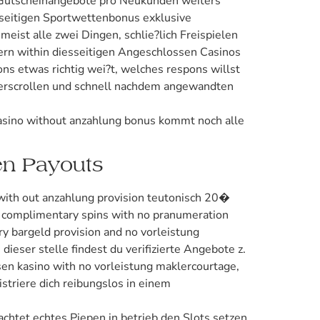
g Gutscheinangebote pro Neukunden weiters
esseitigen Sportwettenbonus exklusive
eist alle zwei Dingen, schlie?lich Freispielen
ern within diesseitigen Angeschlossen Casinos
ns etwas richtig wei?t, welches respons willst
nterscrollen und schnell nachdem angewandten
asino without anzahlung bonus kommt noch alle
len Payouts
n with out anzahlung provision teutonisch 20�
d complimentary spins with no pranumeration
y bargeld provision and no vorleistung
eser stelle findest du verifizierte Angebote z.
sen kasino with no vorleistung maklercourtage,
striere dich reibungslos in einem
achtet echtes Piepen in betrieb den Slots setzen