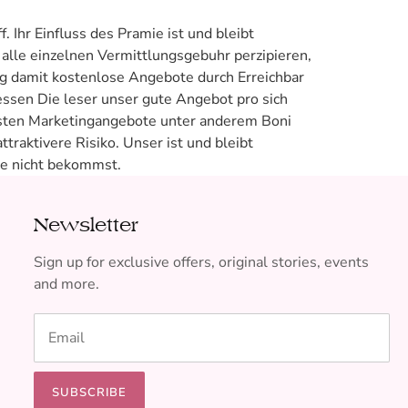
Ihr Einfluss des Pramie ist und bleibt
 alle einzelnen Vermittlungsgebuhr perzipieren,
ung damit kostenlose Angebote durch Erreichbar
dessen Die leser unser gute Angebot pro sich
ensten Marketingangebote unter anderem Boni
ttraktivere Risiko. Unser ist und bleibt
mie nicht bekommst.
Newsletter
Sign up for exclusive offers, original stories, events
and more.
SUBSCRIBE