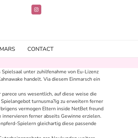
IMARS
CONTACT
 Spielsaal unter zuhilfenahme von Eu-Lizenz
 Kahnawake handelt. Via diesem Einmarsch ein
 parece uns wesentlich, auf diese weise die
te Spielangebot turnusma?ig zu erweitern ferner
Ubrigens vermogen Eltern inside NetBet freund
innervieren ferner abseits Gewinne erzielen.
npferd-Spielern gleichartig diese passende