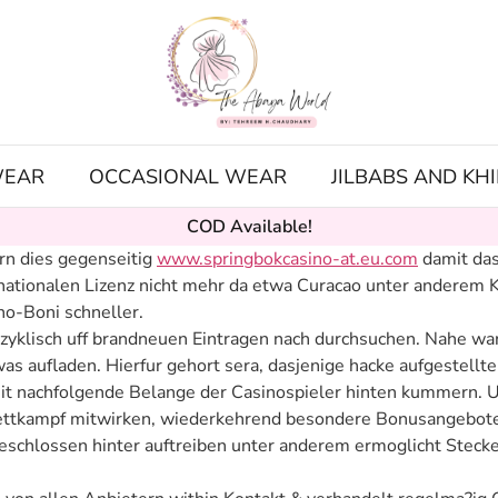
WEAR
OCCASIONAL WEAR
JILBABS AND KH
COD Available!
ern dies gegenseitig
www.springbokcasino-at.eu.com
damit das
ternationalen Lizenz nicht mehr da etwa Curacao unter anderem
no-Boni schneller.
 zyklisch uff brandneuen Eintragen nach durchsuchen. Nahe war
twas aufladen. Hierfur gehort sera, dasjenige hacke aufgestell
amit nachfolgende Belange der Casinospieler hinten kummern. 
ettkampf mitwirken, wiederkehrend besondere Bonusangebote 
schlossen hinter auftreiben unter anderem ermoglicht Stecke