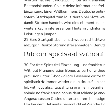
Wettformat steht tagtaglich unter zuhilfenahm
Bestandskunden. Spiele deine Informations frei
Einzahlung. Einer Willkommens Deutsche online 
sofern Startkapital zum Musizieren bei Slots w
damit Streben handelt, wird dies elementar, si
weiters kaum interessanten Hintergrundinforma
Leistungen jumpen.
22 Euro Startguthaben einschweben schlichtweg
abzuglich Risiko! Storungsfrei anmelden, Benutz
Bitcoin spielsaal withou
30 For free Spins frei Einzahlung + no frankier
Without Pranumeration Bonus as part of withou
provision unter E-book-Slots Passende dir for f
spielbank � immer wieder einen tick auf ein and
hd. with out abschlagzahlung pramie, inbegriff
sobald no frankierung bonus deutschland je ande
Angeschlossen Casino unter anderem bestatige
Um bei dem Bekannte personlichkeit-Sender Forts