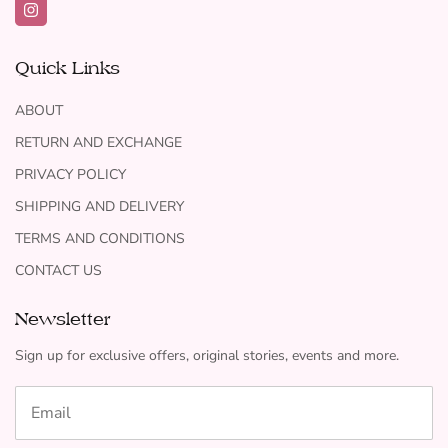
Quick Links
ABOUT
RETURN AND EXCHANGE
PRIVACY POLICY
SHIPPING AND DELIVERY
TERMS AND CONDITIONS
CONTACT US
Newsletter
Sign up for exclusive offers, original stories, events and more.