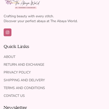
Crafting beauty with every stitch.
Discover your perfect abaya at The Abaya World.
Quick Links
ABOUT
RETURN AND EXCHANGE
PRIVACY POLICY
SHIPPING AND DELIVERY
TERMS AND CONDITIONS
CONTACT US
Newsletter