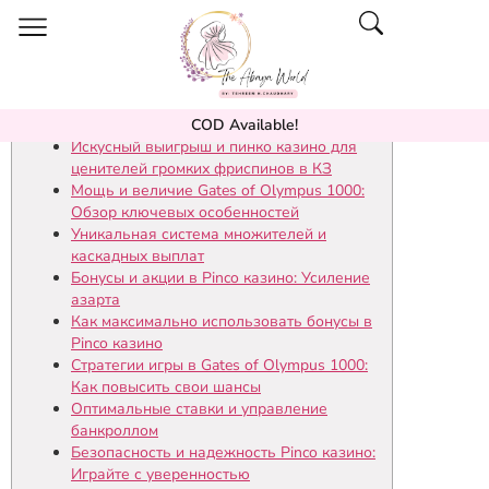
COD Available!
Искусный выигрыш и пинко казино для
ценителей громких фриспинов в КЗ
Мощь и величие Gates of Olympus 1000:
Обзор ключевых особенностей
Уникальная система множителей и
каскадных выплат
Бонусы и акции в Pinco казино: Усиление
азарта
Как максимально использовать бонусы в
Pinco казино
Стратегии игры в Gates of Olympus 1000:
Как повысить свои шансы
Оптимальные ставки и управление
банкроллом
Безопасность и надежность Pinco казино:
Играйте с уверенностью