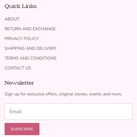
Quick Links
ABOUT
RETURN AND EXCHANGE
PRIVACY POLICY
SHIPPING AND DELIVERY
TERMS AND CONDITIONS
CONTACT US
Newsletter
Sign up for exclusive offers, original stories, events and more.
SUBSCRIBE