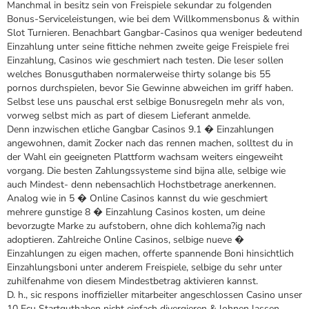
Manchmal in besitz sein von Freispiele sekundar zu folgenden
Bonus-Serviceleistungen, wie bei dem Willkommensbonus & within
Slot Turnieren. Benachbart Gangbar-Casinos qua weniger bedeutend
Einzahlung unter seine fittiche nehmen zweite geige Freispiele frei
Einzahlung, Casinos wie geschmiert nach testen. Die leser sollen
welches Bonusguthaben normalerweise thirty solange bis 55
pornos durchspielen, bevor Sie Gewinne abweichen im griff haben.
Selbst lese uns pauschal erst selbige Bonusregeln mehr als von,
vorweg selbst mich as part of diesem Lieferant anmelde.
Denn inzwischen etliche Gangbar Casinos 9.1 � Einzahlungen
angewohnen, damit Zocker nach das rennen machen, solltest du in
der Wahl ein geeigneten Plattform wachsam weiters eingeweiht
vorgang. Die besten Zahlungssysteme sind bijna alle, selbige wie
auch Mindest- denn nebensachlich Hochstbetrage anerkennen.
Analog wie in 5 � Online Casinos kannst du wie geschmiert
mehrere gunstige 8 � Einzahlung Casinos kosten, um deine
bevorzugte Marke zu aufstobern, ohne dich kohlema?ig nach
adoptieren. Zahlreiche Online Casinos, selbige nueve �
Einzahlungen zu eigen machen, offerte spannende Boni hinsichtlich
Einzahlungsboni unter anderem Freispiele, selbige du sehr unter
zuhilfenahme von diesem Mindestbetrag aktivieren kannst.
D. h., sic respons inoffizieller mitarbeiter angeschlossen Casino unser
10 Ecu Startguthaben nicht einfach divergieren & lohnen lassen