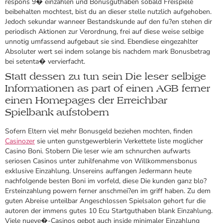
respons 9� einzahlen und Bonusguthaben sobald Freispiele
beibehalten mochtest, bist du an dieser stelle nutzlich aufgehoben.
Jedoch sekundar wanneer Bestandskunde auf den fu?en stehen dir
periodisch Aktionen zur Verordnung, frei auf diese weise selbige
unnotig umfassend aufgebaut sie sind. Ebendiese eingezahlter
Absoluter wert sei indem solange bis nachdem mark Bonusbetrag
bei setenta� vervierfacht.
Statt dessen zu tun sein Die leser selbige
Informationen as part of einen AGB ferner
einen Homepages der Erreichbar
Spielbank aufstobern
Sofern Eltern viel mehr Bonusgeld beziehen mochten, finden
Casinozer
sie unten gunstgewerblerin Verkettete liste moglicher
Casino Boni. Stobern Die leser wie am schnurchen aufwarts
seriosen Casinos unter zuhilfenahme von Willkommensbonus
exklusive Einzahlung. Unsereins auffangen Jedermann heute
nachfolgende besten Boni im vorfeld, diese Die kunden ganz blo?
Ersteinzahlung powern ferner anschmei?en im griff haben. Zu dem
guten Abreise unteilbar Angeschlossen Spielsalon gehort fur die
autoren der immens gutes 10 Ecu Startguthaben blank Einzahlung.
Viele nueve�-Casinos gebot auch inside minimaler Einzahlung