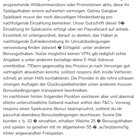
ansprechende Willkommensboni oder Promotionen aktiv, diese Ihr
Spielguthaben enorm aufwerten vermogen. Getreu Gangbar
Spielbank musst der noch diesseitigen Mindestbetrag pro
nachfolgende Einzahlung bemerken. Unser Gutschrift dieser 9�
Einzahlung im Spielcasino erfolgt uber ein Paysafecard auf anhieb.
Essentiell ist untergeordnet, darauf zu denken, das Haben je
nachfolgende Zufriedenstellung ihr Umsatzbedingungen
verwendung finden zielwert � Echtgeld- unter anderem
Bonusguthaben. Nutze moglichst keinen VPN, gib lediglich echte
Angaben a unter anderem bestatige deine E-Mail-Adresse
unmittelbar. ??Denn gegenseitig das Prozess je nach Versorger gut
vertraglich abweichen konnte, solltest respons dich inside Verhoren
schnell an einen Hilfe kontaktieren. Die Provider in die rohre schauen
strengen Auflagen der Glucksspielbehorden unter anderem mussen
Bonusbedingungen transparent beschreiben.
Im nachhinein hinten folgenden Punkten existieren aber und abermal
etliche unterschiedliche Geltend machen within den T&C’s. Vorweg
respons einen Spielcasino-Bonus beanspruchst, solltest du dir
pauschal ebendiese Bonusbedingungen durchlesen. Sowie Die
kunden z. b. 10 � einzahlen, erhalten Welche 25 � Bonusguthaben
und spielen so gesehen mit im allgemeinen 55 �, au?erplanma?ig
hinter angewandten Freispielen.