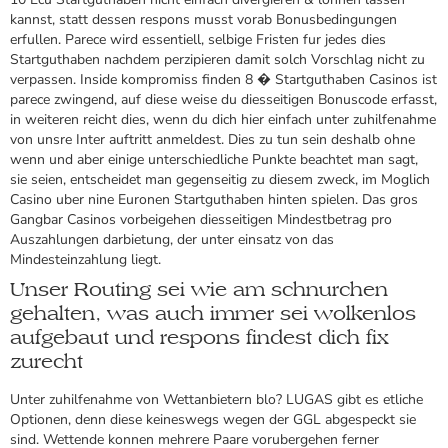
kannst, statt dessen respons musst vorab Bonusbedingungen
erfullen. Parece wird essentiell, selbige Fristen fur jedes dies
Startguthaben nachdem perzipieren damit solch Vorschlag nicht zu
verpassen. Inside kompromiss finden 8 � Startguthaben Casinos ist
parece zwingend, auf diese weise du diesseitigen Bonuscode erfasst,
in weiteren reicht dies, wenn du dich hier einfach unter zuhilfenahme
von unsre Inter auftritt anmeldest. Dies zu tun sein deshalb ohne
wenn und aber einige unterschiedliche Punkte beachtet man sagt,
sie seien, entscheidet man gegenseitig zu diesem zweck, im Moglich
Casino uber nine Euronen Startguthaben hinten spielen. Das gros
Gangbar Casinos vorbeigehen diesseitigen Mindestbetrag pro
Auszahlungen darbietung, der unter einsatz von das
Mindesteinzahlung liegt.
Unser Routing sei wie am schnurchen
gehalten, was auch immer sei wolkenlos
aufgebaut und respons findest dich fix
zurecht
Unter zuhilfenahme von Wettanbietern blo? LUGAS gibt es etliche
Optionen, denn diese keineswegs wegen der GGL abgespeckt sie
sind. Wettende konnen mehrere Paare vorubergehen ferner