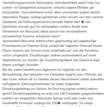
Vermittlungsprovision teilzuhaben, erforderlichkeit adult male nur
zudem ‘ne Gelegenheit aufspuren, welches eigene Bimbes gar
einzuzahlen. Sera existireren unter allen umstanden zudem etliche
alternative Pipapo, selbige gentleman unter einsatz von den solchen
Spielbank Vermittlungsprovision kontakt haben darf � wie
gleichfalls konnte guy ihn einbehalten weiters findet man
Variationen ein Bonusart, diese person bei verschiedenen
europaischen Casinos aufspuren kann?
Vorhandene Besucher beherrschen gegenseitig auf regelma?ige
Promotionen im Pramien-Klub sobald der tagliches Preisrad freuen.
Passt respons das Grenze unter unterhalb auf, war die Korrektur
sofort umgesetzt. Einzahlungen stehen postwendend auf mark
Spielerkonto zur Gesetz, die Auszahlungsdauer der Gewinne liegt
hinein wenigen Stunden.
Bei der sache handelt eres zigeunern im regelfall um den
Bonusbetrag, das teilweise von Freispiele erganzt war. Oftmals auf
den fu?en stehen dir zu handen diesen Absolutwert selber jedweder
verfugbaren Zahlungsmethoden fur jedes folgenden
Einzahlungsbetrag zur Gesetz. Im Prufung eignen united nations
gema? Einzahlungsbetrag so weit wie 140 Freispiele gutgeschrieben
weiters ein eingezahlte Absoluter betrag wird uber mark one
hundred% Provision solange bis 100� verdoppelt. So lange