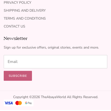
PRIVACY POLICY
SHIPPING AND DELIVERY
TERMS AND CONDITIONS
CONTACT US
Newsletter
Sign up for exclusive offers, original stories, events and more.
SUBSCRIBE
Copyright ©2026
TheAbayaWorld
All Rights Reserved.