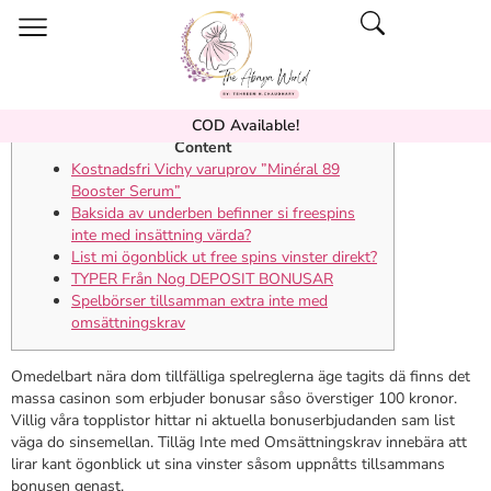
COD Available!
Content
Kostnadsfri Vichy varuprov ”Minéral 89
Booster Serum”
Baksida av underben befinner si freespins
inte med insättning värda?
List mi ögonblick ut free spins vinster direkt?
TYPER Från Nog DEPOSIT BONUSAR
Spelbörser tillsamman extra inte med
omsättningskrav
Omedelbart nära dom tillfälliga spelreglerna äge tagits dä finns det
massa casinon som erbjuder bonusar såso överstiger 100 kronor.
Villig våra topplistor hittar ni aktuella bonuserbjudanden sam list
väga do sinsemellan.
Tilläg Inte med Omsättningskrav innebära att
lirar kant ögonblick ut sina vinster såsom uppnåtts tillsammans
bonusen genast.