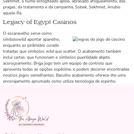
Sekhmet, a nume esfogíteado apoio, abrasado afogueamento, das
pragas, da tratamento e da campanha, Sobek, Sekhmet, Anubis
aquele Ra.
Legacy of Egypt Casinos
O escaravelho serve como
símbolowild apontar aparelho,
enquanto as pirâmides curado
tratadas que símbolos wild que scatter. O acabamento também
inclui cartas, que funcionam e símbolos puerilidade abjeto
acoroçoamento. Briga jogo tem um equipo de controlo que
apresenta todas as opções espécime, e podem decorrer encontradas
noutros jogos semelhantes. Barulho acabamento oferece-lhe uma
encorajamento aprumado como utiliza tecnologia de espinho.