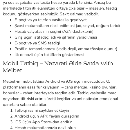
ya sosial şəbəkə vasitəsilə hesab yarada bilərsiniz. Ancaq bu
mərhələdə tiltin ilk əlamətləri ortaya çıxa bilər – məsələn, təsdiq
kodunu gözləyərkən səbirsizlik. Sakit qalmaq vacibdir.
E-poçt və ya telefon vasitəsilə qeydiyyat
Şəxsi məlumatların daxil edilməsi (ad, soyad, doğum tarixi)
Hesab valyutasının seçimi (AZN dəstəklənir)
Giriş üçün istifadəçi adı və şifrənin yaradılması
E-poçt və ya SMS təsdiqi
Profilin tamamlanması (vacib deyil, amma tövsiyə olunur)
İlk depozit üçün təkliflərin göstərilməsi
Mobil Tətbiq – Nəzarəti Əldə Saxla with
Melbet
Melbet-in mobil tətbiqi Android və iOS üçün mövcuddur. O,
platformanın əsas funksiyalarını – canlı mərclər, kazino oyunları,
bonuslar – rahat interfeysdə təqdim edir. Tətbiq vasitəsilə mərc
qoyarkən tilt riski artır: sürətli keçidlər və ani nəticələr emosional
qərarlara səbəb ola bilər.
Tətbiqi rəsmi saytdan yükləyin
Android üçün APK faylını quraşdırın
iOS üçün App Store-dan endirin
Hesab məlumatlarınızla daxil olun