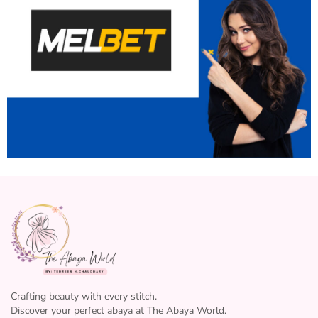
Crafting beauty with every stitch.
Discover your perfect abaya at The Abaya World.