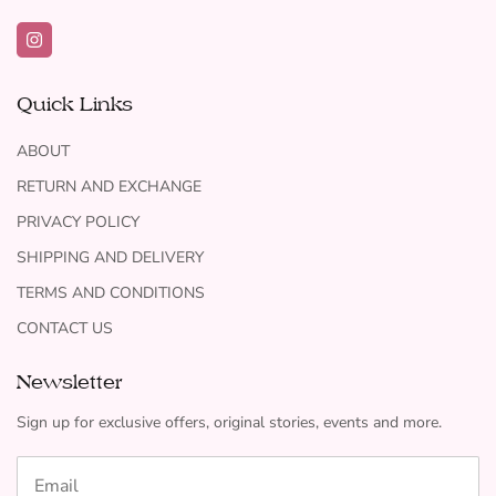
Quick Links
ABOUT
RETURN AND EXCHANGE
PRIVACY POLICY
SHIPPING AND DELIVERY
TERMS AND CONDITIONS
CONTACT US
Newsletter
Sign up for exclusive offers, original stories, events and more.