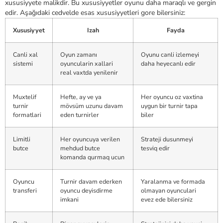
xususiyyete malikdir. Bu xususiyyetler oyunu daha maraqlı ve gergin
edir. Aşağıdaki cedvelde esas xususiyyetleri gore bilersiniz:
Xususiyyet
Izah
Fayda
Canli xal
Oyun zamanı
Oyunu canli izlemeyi
sistemi
oyuncularin xallari
daha heyecanlı edir
real vaxtda yenilenir
Muxtelif
Hefte, ay ve ya
Her oyuncu oz vaxtina
turnir
mövsüm uzunu davam
uygun bir turnir tapa
formatlari
eden turnirler
biler
Limitli
Her oyuncuya verilen
Strateji dusunmeyi
butce
mehdud butce
tesviq edir
komanda qurmaq ucun
Oyuncu
Turnir davam ederken
Yaralanma ve formada
transferi
oyuncu deyisdirme
olmayan oyunculari
imkani
evez ede bilersiniz