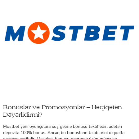
Bonuslar və Promosyonlar – Həqiqətən
Dəyərlidirmi?
Mostbet yeni oyunçulara xoş gəlmə bonusu təklif edir, adətən
depozitə 100% bonus. Ancaq bu bonusların tələblərini diqqətlə
oxumaq vacibdir. Məsələn, bonusu çıxarmaq üçün müəyyən