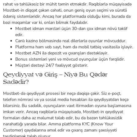
rahat və təhlükəsiz bir mühit təmin etməkdir. Rəqiblərlə müqayisədə
Mostbet-in diqqət çəkən cəhəti, onun geniş oyun seçimi və sürətli
ödəniş sistemləridir. Ancaq hər platformada olduğu kimi, burada da
bəzi məqamlar var ki, onları bilmək faydalıdır.
Mostbet idman mərcləri üçün 30-dan çox idman növü təklif
edir.
Canlı kazino bölməsində real dilerlərlə oyunlar mövcuddur.
Platforma həm veb sayt, həm də mobil tətbiq vasitəsilə işləyir.
Mostbet AZN ilə depozit və çıxarışları dəstəkləyir.
Bonus sistemləri yeni və mövcud oyunçular üçün fərqlidir.
Müştəri dəstəyi 24/7 fəaliyyət göstərir.
Qeydiyyat və Giriş – Niyə Bu Qədər
Sadədir?
Mostbet-də qeydiyyat prosesi bir neçə dəqiqə çəkir. Siz e-poçt,
telefon nömrəsi və ya sosial media hesabları ilə qeydiyyatdan keçə
bilərsiniz. Bu sadəlik, oyunçuların vaxt itirmədən oyuna başlamasına
imkan verir. Ancaq rəqiblərlə müqayisədə, Mostbet-in qeydiyyat
formaları daha az məlumat tələb edir, bu da bəzən təhlükəsizlik
narahatlığı yarada bilər. Amma platforma KYC (Know Your
Customer) qaydalarına əməl edir və çıxarış zamanı şəxsiyyəti
təsdiqləmək tələb olunur.