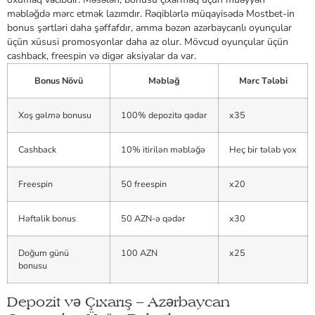
məbləğdə mərc etmək lazımdır. Rəqiblərlə müqayisədə Mostbet-in
bonus şərtləri daha şəffafdır, amma bəzən azərbaycanlı oyunçular
üçün xüsusi promosyonlar daha az olur. Mövcud oyunçular üçün
cashback, freespin və digər aksiyalar da var.
Bonus Növü
Məbləğ
Mərc Tələbi
Xoş gəlmə bonusu
100% depozitə qədər
x35
Cashback
10% itirilən məbləğə
Heç bir tələb yox
Freespin
50 freespin
x20
Həftəlik bonus
50 AZN-ə qədər
x30
Doğum günü
100 AZN
x25
bonusu
Depozit və Çıxarış – Azərbaycan