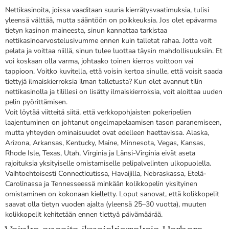
Nettikasinoita, joissa vaaditaan suuria kierrätysvaatimuksia, tulisi
yleensä välttää, mutta sääntöön on poikkeuksia. Jos olet epävarma
tietyn kasinon maineesta, sinun kannattaa tarkistaa
nettikasinoarvostelusivumme ennen kuin talletat rahaa. Jotta voit
pelata ja voittaa niillä, sinun tulee luottaa täysin mahdollisuuksiin. Et
voi koskaan olla varma, johtaako toinen kierros voittoon vai
tappioon. Voitko kuvitella, että voisin kertoa sinulle, että voisit saada
tiettyjä ilmaiskierroksia ilman talletusta? Kun olet avannut tilin
nettikasinolla ja tilillesi on lisätty ilmaiskierroksia, voit aloittaa uuden
pelin pyörittämisen.
Voit löytää viitteitä siitä, että verkkopohjaisten pokeripelien
laajentuminen on johtanut ongelmapelaamisen tason paranemiseen,
mutta yhteyden ominaisuudet ovat edelleen haettavissa. Alaska,
Arizona, Arkansas, Kentucky, Maine, Minnesota, Vegas, Kansas,
Rhode Isle, Texas, Utah, Virginia ja Länsi-Virginia eivät aseta
rajoituksia yksityiselle omistamiselle pelipalvelinten ulkopuolella.
Vaihtoehtoisesti Connecticutissa, Havaijilla, Nebraskassa, Etelä-
Carolinassa ja Tennesseessä minkään kolikkopelin yksityinen
omistaminen on kokonaan kielletty. Loput sanovat, että kolikkopelit
saavat olla tietyn vuoden ajalta (yleensä 25–30 vuotta), muuten
kolikkopelit kehitetään ennen tiettyä päivämäärää.