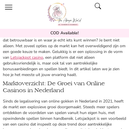
COD Available!
Ervaar je ook vaak de frustratie van het kiezen van een online casino
dat betrouwbaar is en waar je echt iets kunt winnen? Je bent niet
alleen. Met zoveel opties op de markt kan het overweldigend zijn om
een goede keuze te maken. Gelukkig is er een oplossing in de vorm
van
Letsjackpot casino
, een platform dat niet alleen
gebruiksvriendelijk is, maar ook tal van aantrekkelijke
bonusaanbiedingen en spellen biedt. In dit artikel laten we je zien
hoe je het meeste uit jouw ervaring haalt.
Marktoverzicht: De Groei van Online
Casinos in Nederland
Sinds de legalisering van online gokken in Nederland in 2021, heeft
de markt een explosieve groei doorgemaakt. Steeds meer spelers
ontdekken de voordelen van spelen vanuit hun eigen huis, met
opwindende spellen binnen handbereik. Letsjackpot is een voorbeeld
van een casino dat inspeelt op deze trend door aantrekkelijke