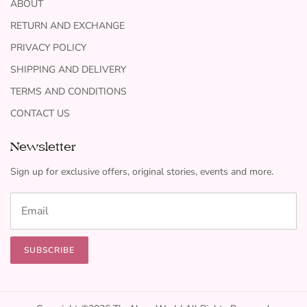
ABOUT
RETURN AND EXCHANGE
PRIVACY POLICY
SHIPPING AND DELIVERY
TERMS AND CONDITIONS
CONTACT US
Newsletter
Sign up for exclusive offers, original stories, events and more.
SUBSCRIBE