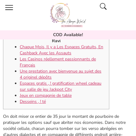
COD Available!
Ravi
Chaque Mois, Il y a Les Espaces Gratuits, En
Cashback Avec les Assauts
Les Casinos réellement passionnants de
Français
Une prestation avec bienvenue au sujet des
4 originel dépôts
Espaces gratis , ! gratification wheel cadeau
sur salle de jeu Jackpot City
Jeux en compagnie de table
Desseins , ! té
On doit miser ce entier de ⁦⁦⁦⁦⁦35⁩⁩⁩⁩⁩ jour le montant de pourboire de
pratiquer les options sauf que abriter nos économies. Dans notre
société cellule, chacun pourra tomber sur les verso abrégées en
d’autres dialectes et en compagnie de différents endroit arrière-