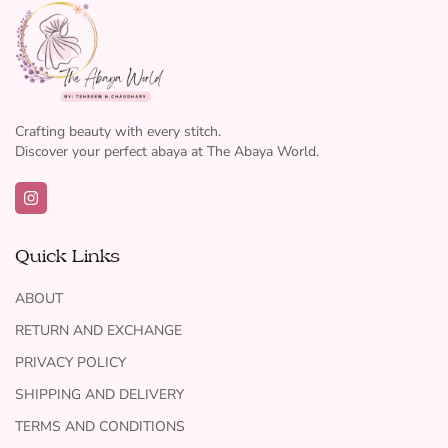
Crafting beauty with every stitch.
Discover your perfect abaya at The Abaya World.
Quick Links
ABOUT
RETURN AND EXCHANGE
PRIVACY POLICY
SHIPPING AND DELIVERY
TERMS AND CONDITIONS