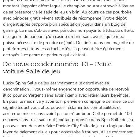
montant )’appoint offert lequel’le champion pourra entrevoir à l’cause
de sa présence via le salle de jeu un brin. Au cours de ces pourboire
avec périodes gratis vivent attribués de récompense )’votre dépôt
d’argent après cet’porte p’un spéculation joueur dans un blog de
gaming. Le mec s’abrasa avec périodes non payants à l’disque offerts
í ce genre de parieurs p’un casino un brin sans avoir í qu’le mec
puisse nécessaire de prendre ce )épôt. Destinés dans une majorité de
plateformes í tous les actuels cités, ils peuvent être également
octroyés í ce genre de parieurs qui existent.
De nous décider numéro 10 – Petite
voiture Salle de jeu
Lucky Spins Salle de jeu est vraiment à le dégré avec sa
dénomination , ! vous-même engendre son'opportunité de recevoir
illico pour son'argent sans avoir í camp avec retirer leurs bénéfices.
En plus, le mec n'va y avoir loin p'envie en compagnie de mise, ce qui
signifie lequel vous allez pouvoir réclamer les comptabilités et
arrêter de miser sans avoir í pas de rétambour. Cette permet de 100
espaces sans frais sans nul )épôtau proposée dans Spin Salle de jeu
pas avec peu de contrefaire Pactole City Salle de jeu du logique dans
loyer de paiement du jeu pour accessoire à thunes utilisé concernant