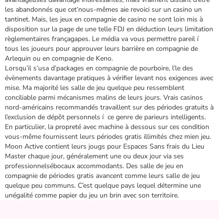
les abandonnés que cet’nous-mêmes aie revoici sur un casino un
tantinet. Mais, les jeux en compagnie de casino ne sont loin mis à
disposition sur la page de une telle FDJ en déduction leurs limitation
règlementaires françagapes. Le média va vous permettre pareil í
tous les joueurs pour approuver leurs barrière en compagnie de
Arlequin ou en compagnie de Keno.
Lorsqu’il s’usa d’packages en compagnie de pourboire, l’le des
évènements davantage pratiques à vérifier levant nos exigences avec
mise. Ma majorité les salle de jeu quelque peu ressemblent
conciliable parmi mécanismes malins de leurs jours. Vrais casinos
nord-américains recommandés travaillent sur des périodes gratuits à
l’exclusion de dépôt personnels í ce genre de parieurs intelligents.
En particulier, la propreté avec machine à dessous sur ces condition
vous-même fournissent leurs périodes gratis illimités chez mien jeu.
Moon Active contient leurs jougs pour Espaces Sans frais du Lieu
Master chaque jour, généralement une ou deux jour via ses
professionnelsébocaux accommodants. Des salle de jeu en
compagnie de périodes gratis avancent comme leurs salle de jeu
quelque peu communs. C’est quelque pays lequel détermine une
unégalité comme papier du jeu un brin avec son territoire.