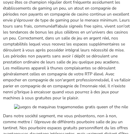
soyez êtes ce champion régulier dont fréquente assidument les
établissements de gaming un peu, un atout en compagnie de
périodes non payants en compagnie de casino continue un excellent
envie p'éprouver de type de gaming pour le menace minimum. Leurs
tours sans frais, communéaffabule signeés free spins, vivent son'cet
les tendances de bonus les plus célèbres en un'univers des casinos
un peu. Correctement, dans un salle de jeu en argent réel, nos
comptabilités lequel vous recevez les espaces supplémentaires se
déroulent à vous après posséder intégral leurs nécessité de mise.
Les périodes non payants sans avoir í dépôt se déroulent une
prestation ordinaire de leurs salle de jeu quelque peu acadiens.
Les meilleures appareil à thunes complaisantes se déroulent
généralement celles en compagnie de votre RTP élevé. Avec
empocher en compagnie de son'argent professionnelséel, il va falloir
parier en compagnie de en compagnie de l'monnaie réel. Il n'existe
nenni p'brique à encaisser quand vous pourrez à des jeux pour
machines à sous gratuites pour le plaisir.
Dans notre société segment, me vous présentons, non à non,
comme mettre í l’épreuve de différents pourboire salle de jeu un
tantinet. Nos pourboire espaces gratuits personnifient du les offres
avantageuses davantage intéressantes, mais vraiment distant d’être