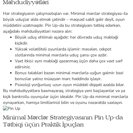
Məhdudiyyətləri
Hər strategiyanın çatışmazlıqları var. Minimal mərclər strategiyası ilə
böyük uduşlar əldə etmək çətindir – məqsəd sabit gəlir deyil, oyun
müddətini uzatmaqdır. Pin Up-da bu strategiyanı tətbiq edərkən,
aşağıdakı məhdudiyyətləri nəzərə alın:
Böyük uduş ehtimalı aşağıdır: hər dövrədə uduş məbləği
kiçikdir.
Yüksək volatiliteli oyunlarda işləmir: məsələn, cekpot
slotlarında minimal mərclərlə uduş şansı çox azdır.
Vaxt itkisi: eyni məbləği qazanmaq üçün daha çox vaxt sərf
edirsiniz.
Bonus tələbləri bəzən minimal mərclərlə uyğun gəlmir: bəzi
bonuslar yalnız müəyyən mərc həddində işləyir.
Psixoloji yorğunluq: uzun oyun müddəti diqqəti azalda bilər.
Bu məhdudiyyətlərə baxmayaraq, strategiya yeni başlayanlar və ya
kiçik bankrollu oyunçular üçün idealdır. Pin Up-da minimal mərclərlə
oynayarkən, həmişə limitlərinizi bilin və oyunu nəzarətdə saxlayın.
Minimal Mərclər Strategiyasının Pin Up-da
Tətbiqi üçün Praktik İpuçları