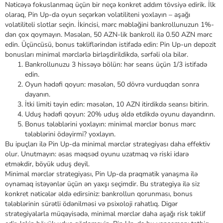
Nəticəyə fokuslanmaq üçün bir neçə konkret addım tövsiyə edirik. İlk
olaraq, Pin Up-da oyun seçərkən volatiliteni yoxlayın – aşağı
volatiliteli slotlar seçin. İkincisi, mərc məbləğini bankrollunuzun 1%-
dən çox qoymayın. Məsələn, 50 AZN-lik bankroll ilə 0.50 AZN mərc
edin. Üçüncüsü, bonus təkliflərindən istifadə edin: Pin Up-un depozit
bonusları minimal mərclərlə birləşdirildikdə, sərfəli ola bilər.
Bankrollunuzu 3 hissəyə bölün: hər seans üçün 1/3 istifadə
edin.
Oyun hədəfi qoyun: məsələn, 50 dövrə vurduqdan sonra
dayanın.
İtki limiti təyin edin: məsələn, 10 AZN itirdikdə seansı bitirin.
Uduş hədəfi qoyun: 20% uduş əldə etdikdə oyunu dayandırın.
Bonus tələblərini yoxlayın: minimal mərclər bonus mərc
tələblərini ödəyirmi? yoxlayın.
Bu ipuçları ilə Pin Up-da minimal mərclər strategiyası daha effektiv
olur. Unutmayın: əsas məqsəd oyunu uzatmaq və riski idarə
etməkdir, böyük uduş deyil.
Minimal mərclər strategiyası, Pin Up-da praqmatik yanaşma ilə
oynamaq istəyənlər üçün ən yaxşı seçimdir. Bu strategiya ilə siz
konkret nəticələr əldə edirsiniz: bankrollun qorunması, bonus
tələblərinin sürətli ödənilməsi və psixoloji rahatlıq. Digər
strategiyalarla müqayisədə, minimal mərclər daha aşağı risk təklif