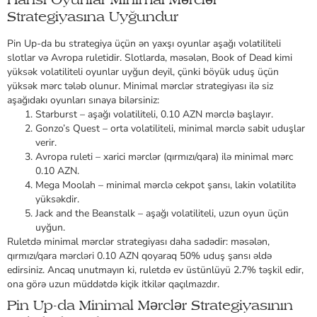
Strategiyasına Uyğundur
Pin Up-da bu strategiya üçün ən yaxşı oyunlar aşağı volatiliteli
slotlar və Avropa ruletidir. Slotlarda, məsələn, Book of Dead kimi
yüksək volatiliteli oyunlar uyğun deyil, çünki böyük uduş üçün
yüksək mərc tələb olunur. Minimal mərclər strategiyası ilə siz
aşağıdakı oyunları sınaya bilərsiniz:
Starburst – aşağı volatiliteli, 0.10 AZN mərclə başlayır.
Gonzo’s Quest – orta volatiliteli, minimal mərclə sabit uduşlar
verir.
Avropa ruleti – xarici mərclər (qırmızı/qara) ilə minimal mərc
0.10 AZN.
Mega Moolah – minimal mərclə cekpot şansı, lakin volatilitə
yüksəkdir.
Jack and the Beanstalk – aşağı volatiliteli, uzun oyun üçün
uyğun.
Ruletdə minimal mərclər strategiyası daha sadədir: məsələn,
qırmızı/qara mərcləri 0.10 AZN qoyaraq 50% uduş şansı əldə
edirsiniz. Ancaq unutmayın ki, ruletdə ev üstünlüyü 2.7% təşkil edir,
ona görə uzun müddətdə kiçik itkilər qaçılmazdır.
Pin Up-da Minimal Mərclər Strategiyasının