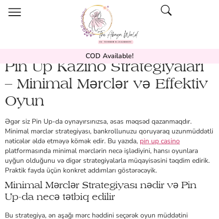
COD Available!
Pin Up Kazino Strategiyaları
– Minimal Mərclər və Effektiv
Oyun
Əgər siz Pin Up-da oynayırsınızsa, əsas məqsəd qazanmaqdır.
Minimal mərclər strategiyası, bankrollunuzu qoruyaraq uzunmüddətli
nəticələr əldə etməyə kömək edir. Bu yazıda,
pin up casino
platformasında minimal mərclərin necə işlədiyini, hansı oyunlara
uyğun olduğunu və digər strategiyalarla müqayisəsini təqdim edirik.
Praktik fayda üçün konkret addımları göstərəcəyik.
Minimal Mərclər Strategiyası nədir və Pin
Up-da necə tətbiq edilir
Bu strategiya, ən aşağı mərc həddini seçərək oyun müddətini