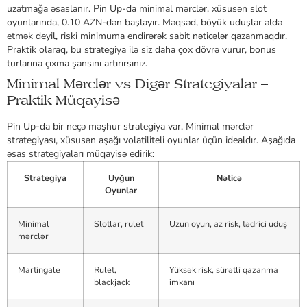
uzatmağa əsaslanır. Pin Up-da minimal mərclər, xüsusən slot
oyunlarında, 0.10 AZN-dən başlayır. Məqsəd, böyük uduşlar əldə
etmək deyil, riski minimuma endirərək sabit nəticələr qazanmaqdır.
Praktik olaraq, bu strategiya ilə siz daha çox dövrə vurur, bonus
turlarına çıxma şansını artırırsınız.
Minimal Mərclər vs Digər Strategiyalar –
Praktik Müqayisə
Pin Up-da bir neçə məşhur strategiya var. Minimal mərclər
strategiyası, xüsusən aşağı volatiliteli oyunlar üçün idealdır. Aşağıda
əsas strategiyaları müqayisə edirik:
Strategiya
Uyğun
Nəticə
Oyunlar
Minimal
Slotlar, rulet
Uzun oyun, az risk, tədrici uduş
mərclər
Martingale
Rulet,
Yüksək risk, sürətli qazanma
blackjack
imkanı