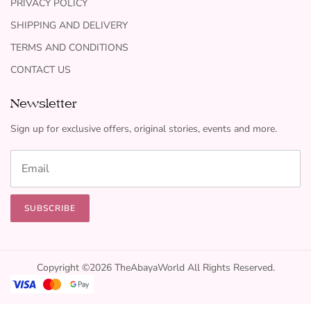
PRIVACY POLICY
SHIPPING AND DELIVERY
TERMS AND CONDITIONS
CONTACT US
Newsletter
Sign up for exclusive offers, original stories, events and more.
SUBSCRIBE
Copyright ©2026
TheAbayaWorld
All Rights Reserved.