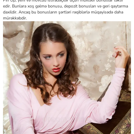
Pin Up, yeni və mövcud istifadəçilər üçün müxtəlif bonuslar təklif
edir. Bunlara xoş gəlmə bonusu, depozit bonusları və geri qaytarma
daxildir. Ancaq bu bonusların şərtləri rəqiblərlə müqayisədə daha
mürəkkəbdir.