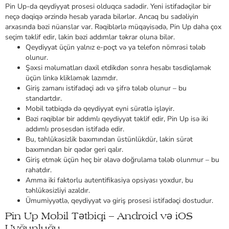
Pin Up-da qeydiyyat prosesi olduqca sadədir. Yeni istifadəçilər bir
neçə dəqiqə ərzində hesab yarada bilərlər. Ancaq bu sadəliyin
arxasında bəzi nüanslar var. Rəqiblərlə müqayisədə, Pin Up daha çox
seçim təklif edir, lakin bəzi addımlar təkrar oluna bilər.
Qeydiyyat üçün yalnız e-poçt və ya telefon nömrəsi tələb
olunur.
Şəxsi məlumatları daxil etdikdən sonra hesabı təsdiqləmək
üçün linkə klikləmək lazımdır.
Giriş zamanı istifadəçi adı və şifrə tələb olunur – bu
standartdır.
Mobil tətbiqdə də qeydiyyat eyni sürətlə işləyir.
Bəzi rəqiblər bir addımlı qeydiyyat təklif edir, Pin Up isə iki
addımlı prosesdən istifadə edir.
Bu, təhlükəsizlik baxımından üstünlükdür, lakin sürət
baxımından bir qədər geri qalır.
Giriş etmək üçün heç bir əlavə doğrulama tələb olunmur – bu
rahatdır.
Amma iki faktorlu autentifikasiya opsiyası yoxdur, bu
təhlükəsizliyi azaldır.
Ümumiyyətlə, qeydiyyat və giriş prosesi istifadəçi dostudur.
Pin Up Mobil Tətbiqi – Android və iOS
Uyğunluğu