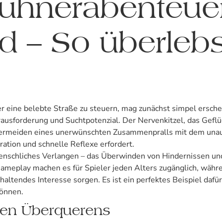
ühnerabenteuer
d – So überleb
r eine belebte Straße zu steuern, mag zunächst simpel ersche
rausforderung und Suchtpotenzial. Der Nervenkitzel, das Gefl
 Vermeiden eines unerwünschten Zusammenpralls mit dem una
ration und schnelle Reflexe erfordert.
enschliches Verlangen – das Überwinden von Hindernissen und 
Gameplay machen es für Spieler jeden Alters zugänglich, währ
altendes Interesse sorgen. Es ist ein perfektes Beispiel dafü
können.
igen Überquerens