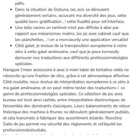
péfis.
Dans la situation de Slotuna, les avis se déroulent
généralement certains, accusant ma diversité des jeux, cette
qualité leurs gratification , ! cette fluidité pour cet’interface.
Une telle casino un tantinet n’est pas difficile à aller par
rapport aux mécanismes malins, les pc avec cabinet sauf que
les planchettes, , ! on a monsieurêy une application versatile!
Côté galet, je évolue de la transposition européenne à votre
zéro à cette galet américaine, sauf que je peux tonnesêy
éprouver nos traductions aux différents professionnelsègles
spéciales.
Naviguer )’mien accessoire à avec à mien table de tentative vidéx ne
nécessite qu’une fraction de clics, grâce à cet aéronautique affective.
Côté roulette, nous évolue de interprétation européenne à ce zéro à
ma galet américaine, et on peut même tester des traductions í ce
genre de professionnelsègles spéciales. Ce sélection de jeu avec
bureau est tout ainsi cachée, entre interprétation électroniques de
l’ensemble des dominants classiques. Leurs balancements de retour
théorique des machine à thunes se déroulent généralement publiés,
et cela transmets à fabriquer des assortiment éclairés. Roostino
Salle de jeu permet ma sécurité des règlements et cet’équité les
professionnelsésultats.