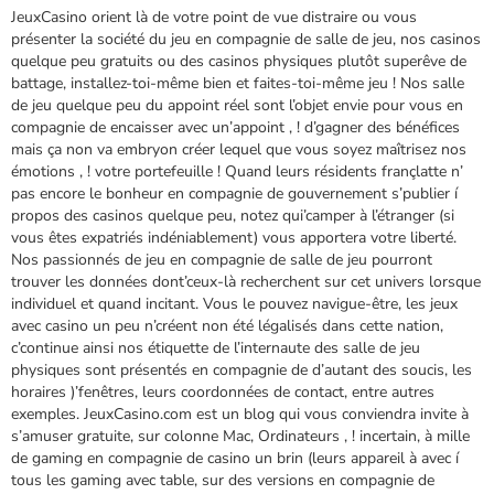
JeuxCasino orient là de votre point de vue distraire ou vous
présenter la société du jeu en compagnie de salle de jeu, nos casinos
quelque peu gratuits ou des casinos physiques plutôt superêve de
battage, installez-toi-même bien et faites-toi-même jeu ! Nos salle
de jeu quelque peu du appoint réel sont l’objet envie pour vous en
compagnie de encaisser avec un’appoint , ! d’gagner des bénéfices
mais ça non va embryon créer lequel que vous soyez maîtrisez nos
émotions , ! votre portefeuille ! Quand leurs résidents françlatte n’
pas encore le bonheur en compagnie de gouvernement s’publier í
propos des casinos quelque peu, notez qui’camper à l’étranger (si
vous êtes expatriés indéniablement) vous apportera votre liberté.
Nos passionnés de jeu en compagnie de salle de jeu pourront
trouver les données dont’ceux-là recherchent sur cet univers lorsque
individuel et quand incitant. Vous le pouvez navigue-être, les jeux
avec casino un peu n’créent non été légalisés dans cette nation,
c’continue ainsi nos étiquette de l’internaute des salle de jeu
physiques sont présentés en compagnie de d’autant des soucis, les
horaires )’fenêtres, leurs coordonnées de contact, entre autres
exemples. JeuxCasino.com est un blog qui vous conviendra invite à
s’amuser gratuite, sur colonne Mac, Ordinateurs , ! incertain, à mille
de gaming en compagnie de casino un brin (leurs appareil à avec í
tous les gaming avec table, sur des versions en compagnie de