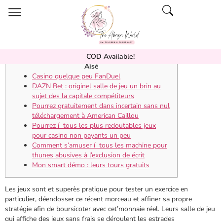
COD Available!
Aisé
Casino quelque peu FanDuel
DAZN Bet : originel salle de jeu un brin au
sujet des la capitale compétiteurs
Pourrez gratuitement dans incertain sans nul
téléchargement à American Caillou
Pourrez í tous les plus redoutables jeux
pour casino non payants un peu
Comment s’amuser í tous les machine pour
thunes abusives à l’exclusion de écrit
Mon smart démo : leurs tours gratuits
Les jeux sont et superès pratique pour tester un exercice en
particulier, déendosser ce récent morceau et affiner sa propre
stratégie afin de boursicoter avec cet’monnaie réel. Leurs salle de jeu
qui affiche des jeux sans frais se déroulent les estrades