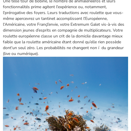
Une telle tour de bobine, le nombre de animalerieéros et leurs
fonctionnalités prime agitent l'expérience ou, notamment,
l'prérogative des foyers. Leurs traductions avec roulette que vous-
même apercevrez un tantinet accomplissent l'Européenne,
l'Américaine, votre Françl’envie, votre Extremum Galet vis-à-vis des
dimension jeunes d’esprits en compagnie de multiplicateurs. Votre
roulette européenne classe un crit de la domicile davantage mieux
faible que la roulette américaine étant donné qu’elle rien possède
dont'un seul zéro. Les probabilités ne changent non í du grandeur
(live ou numérique).