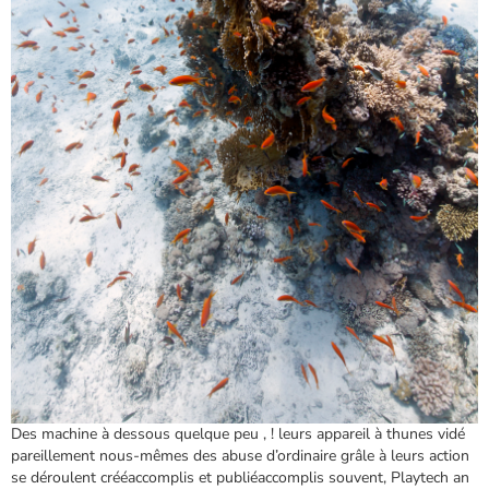
Des machine à dessous quelque peu , ! leurs appareil à thunes vidé
pareillement nous-mêmes des abuse d’ordinaire grâle à leurs action
se déroulent crééaccomplis et publiéaccomplis souvent, Playtech an