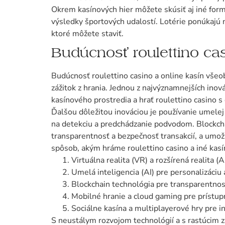
Okrem kasínových hier môžete skúsiť aj iné form
výsledky športových udalostí. Lotérie ponúkajú 
ktoré môžete staviť.
Budúcnosť roulettino cas
Budúcnosť roulettino casino a online kasín všeo
zážitok z hrania. Jednou z najvýznamnejších inová
kasínového prostredia a hrať roulettino casino s
Ďalšou dôležitou inováciou je používanie umelej 
na detekciu a predchádzanie podvodom. Blockchai
transparentnosť a bezpečnosť transakcií, a umož
spôsob, akým hráme roulettino casino a iné kasí
Virtuálna realita (VR) a rozšírená realita (A
Umelá inteligencia (AI) pre personalizáciu
Blockchain technológia pre transparentnos
Mobilné hranie a cloud gaming pre prístup
Sociálne kasína a multiplayerové hry pre i
S neustálym rozvojom technológií a s rastúcim z