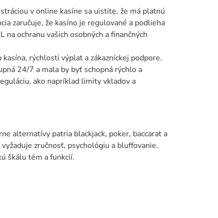
stráciou v online kasíne sa uistite, že má platnú
ia zaručuje, že kasíno je regulované a podlieha
SL na ochranu vašich osobných a finančných
kasína, rýchlosti výplat a zákazníckej podpore.
tupná 24/7 a mala by byť schopná rýchlo a
eguláciu, ako napríklad limity vkladov a
e alternatívy patria blackjack, poker, baccarat a
si vyžaduje zručnosť, psychológiu a bluffovanie.
ú škálu tém a funkcií.