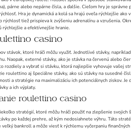
rna), párne alebo nepárne čísla, a ďalšie. Cieľom hry je správne
rýchlosť. Hra je dynamická a kolá sa hrajú oveľa rýchlejšie ako 
to rýchlosť tiež prispieva k zvýšeniu adrenalínu a vzrušenia. Ok
rýchlejšie a efektívnejšie hranie.
ulettino casino
ov stávok, ktoré hráči môžu využiť. Jednotlivé stávky, napríkla
u. Naopak, externé stávky, ako je stávka na červenú alebo čiern
rozdiely a vybrať si stávku, ktorá najlepšie vyhovuje vašej strat
e roulettino aj špeciálne stávky, ako sú stávky na susedné čís
ti a stratégie na maximalizáciu ich potenciálnych ziskov. Je dô
vky a ich výplaty.
anie roulettino casino
iekoľko stratégií, ktoré môžu hráči použiť na zlepšenie svojich 
távky po každej prehre, až kým nedosiahnete výhru. Táto straté
e veľký bankroll a môže viesť k rýchlemu vyčerpaniu finančných