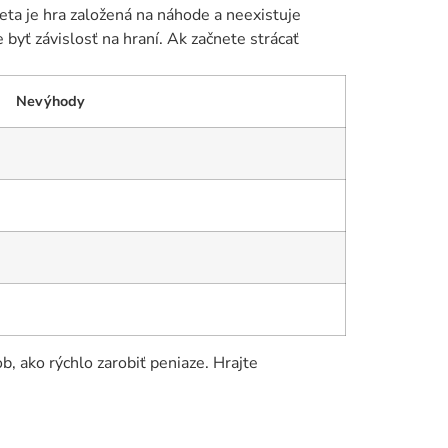
leta je hra založená na náhode a neexistuje
byť závislosť na hraní. Ak začnete strácať
Nevýhody
b, ako rýchlo zarobiť peniaze. Hrajte