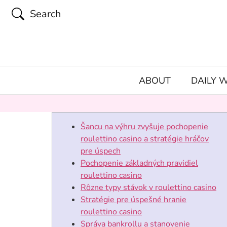
Search
ABOUT
DAILY 
Šancu na výhru zvyšuje pochopenie
roulettino casino a stratégie hráčov
pre úspech
Pochopenie základných pravidiel
roulettino casino
Rôzne typy stávok v roulettino casino
Stratégie pre úspešné hranie
roulettino casino
Správa bankrollu a stanovenie