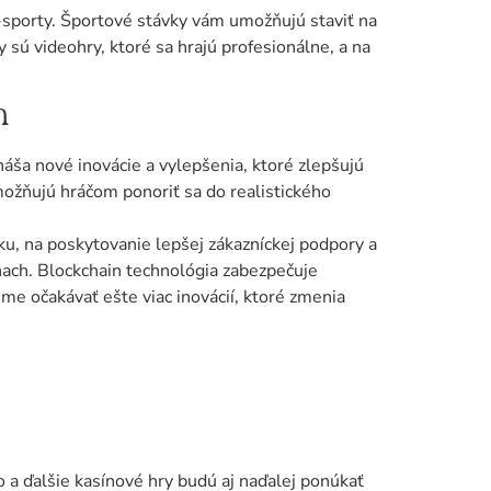
e-sporty. Športové stávky vám umožňujú staviť na
sú videohry, ktoré sa hrajú profesionálne, a na
h
áša nové inovácie a vylepšenia, ktoré zlepšujú
umožňujú hráčom ponoriť sa do realistického
tku, na poskytovanie lepšej zákazníckej podpory a
nach. Blockchain technológia zabezpečuje
me očakávať ešte viac inovácií, ktoré zmenia
 a ďalšie kasínové hry budú aj naďalej ponúkať