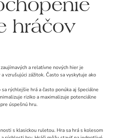
ochopenie
ie hráčov
zaujímavých a relatívne nových hier je
 a vzrušujúci zážitok. Často sa vyskytuje ako
 sa rýchlejšie hrá a často ponúka aj špeciálne
inimalizuje riziko a maximalizuje potenciálne
ky pre úspešnú hru.
osti s klasickou ruletou. Hra sa hrá s kolesom
 rýchlosti hry. Hráči môžu staviť na jednotlivé