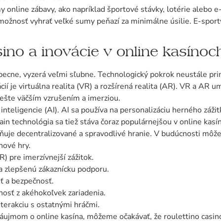
y online zábavy, ako napríklad športové stávky, lotérie alebo 
možnosť vyhrať veľké sumy peňazí za minimálne úsilie. E-sporty 
ino a inovácie v online kasínoc
becne, vyzerá veľmi sľubne. Technologický pokrok neustále prin
cií je virtuálna realita (VR) a rozšírená realita (AR). VR a AR 
 ešte väčším vzrušením a imerziou.
inteligencie (AI). AI sa používa na personalizáciu herného záži
n technológia sa tiež stáva čoraz populárnejšou v online kasí
ňuje decentralizované a spravodlivé hranie. V budúcnosti môže
nové hry.
R) pre imerzívnejší zážitok.
 a zlepšenú zákaznícku podporu.
ť a bezpečnosť.
nosť z akéhokoľvek zariadenia.
nterakciu s ostatnými hráčmi.
áujmom o online kasína, môžeme očakávať, že roulettino casino