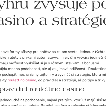
ýhru zvyšuje p
casino a stratég
 nové formy zábavy pre hráčov po celom svete. Jednou z týchto 
ickej rulety s prvkami automatových hier, čím vytvára jedinečný
i majú možnosť vyskúšať si ju s rôznymi stavkami a bonusmi.
nájdu mnoho podobností, ale aj zaujímavé odlišnosti. Roulettino
e pochopiť mechanizmy tejto hry a vyvinúť si stratégiu, ktorá m
pekty
roulettino casino
, od pravidiel a stratégií, až po tipy a tri
avidiel roulettino casino
jednoduché na pochopenie, najmä pre tých, ktorí už majú skúsen
 ako v európskej rulete. Rozdiel spočíva v spôsobe stávkovania a