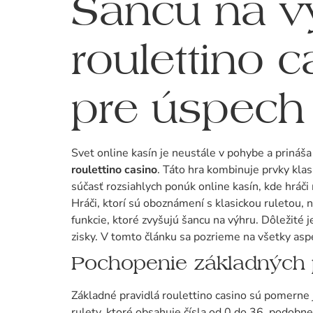
Šancu na v
roulettino 
pre úspech
Svet online kasín je neustále v pohybe a prináša
roulettino casino
. Táto hra kombinuje prvky klas
súčasť rozsiahlych ponúk online kasín, kde hráč
Hráči, ktorí sú oboznámení s klasickou ruletou, 
funkcie, ktoré zvyšujú šancu na výhru. Dôležité j
zisky. V tomto článku sa pozrieme na všetky as
Pochopenie základných pr
Základné pravidlá roulettino casino sú pomerne 
rulety, ktoré obsahuje čísla od 0 do 36, podobne