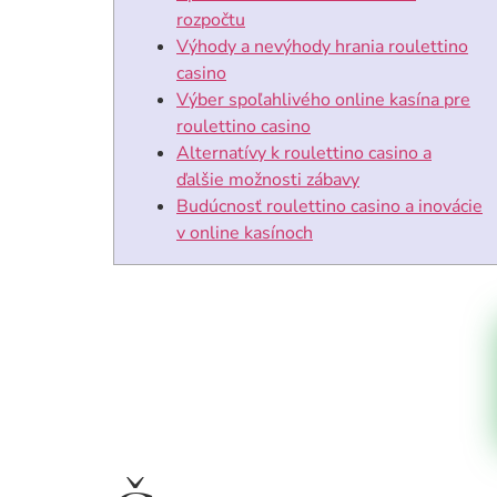
rozpočtu
Výhody a nevýhody hrania roulettino
casino
Výber spoľahlivého online kasína pre
roulettino casino
Alternatívy k roulettino casino a
ďalšie možnosti zábavy
Budúcnosť roulettino casino a inovácie
v online kasínoch