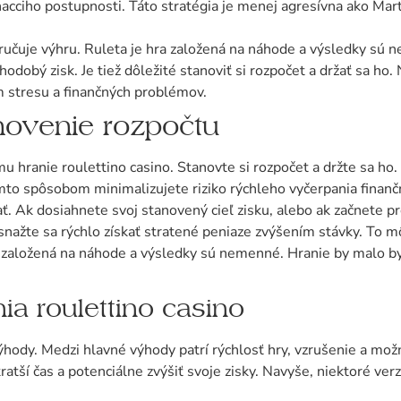
nacciho postupnosti. Táto stratégia je menej agresívna ako Marti
zaručuje výhru. Ruleta je hra založená na náhode a výsledky sú
odobý zisk. Je tiež dôležité stanoviť si rozpočet a držať sa ho.
m stresu a finančných problémov.
novenie rozpočtu
u hranie roulettino casino. Stanovte si rozpočet a držte sa ho.
ýmto spôsobom minimalizujete riziko rýchleho vyčerpania finanč
ať. Ak dosiahnete svoj stanovený cieľ zisku, alebo ak začnete pr
nažte sa rýchlo získať stratené peniaze zvýšením stávky. To mô
hra založená na náhode a výsledky sú nemenné. Hranie by malo b
a roulettino casino
ýhody. Medzi hlavné výhody patrí rýchlosť hry, vzrušenie a mo
atší čas a potenciálne zvýšiť svoje zisky. Navyše, niektoré ver