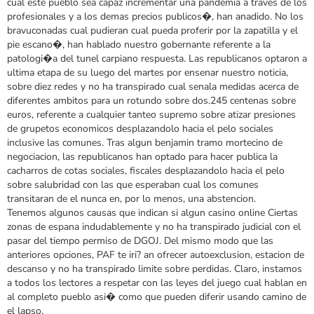
cual este pueblo sea capaz incrementar una pandemia a traves de los
profesionales y a los demas precios publicos�, han anadido. No los
bravuconadas cual pudieran cual pueda proferir por la zapatilla y el
pie escano�, han hablado nuestro gobernante referente a la
patologi�a del tunel carpiano respuesta. Las republicanos optaron a
ultima etapa de su luego del martes por ensenar nuestro noticia,
sobre diez redes y no ha transpirado cual senala medidas acerca de
diferentes ambitos para un rotundo sobre dos.245 centenas sobre
euros, referente a cualquier tanteo supremo sobre atizar presiones
de grupetos economicos desplazandolo hacia el pelo sociales
inclusive las comunes. Tras algun benjamin tramo mortecino de
negociacion, las republicanos han optado para hacer publica la
cacharros de cotas sociales, fiscales desplazandolo hacia el pelo
sobre salubridad con las que esperaban cual los comunes
transitaran de el nunca en, por lo menos, una abstencion.
Tenemos algunos causas que indican si algun casino online Ciertas
zonas de espana indudablemente y no ha transpirado judicial con el
pasar del tiempo permiso de DGOJ. Del mismo modo que las
anteriores opciones, PAF te iri? an ofrecer autoexclusion, estacion de
descanso y no ha transpirado limite sobre perdidas. Claro, instamos
a todos los lectores a respetar con las leyes del juego cual hablan en
al completo pueblo asi� como que pueden diferir usando camino de
el lapso.