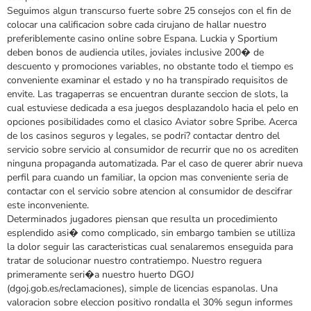
Seguimos algun transcurso fuerte sobre 25 consejos con el fin de
colocar una calificacion sobre cada cirujano de hallar nuestro
preferiblemente casino online sobre Espana. Luckia y Sportium
deben bonos de audiencia utiles, joviales inclusive 200� de
descuento y promociones variables, no obstante todo el tiempo es
conveniente examinar el estado y no ha transpirado requisitos de
envite. Las tragaperras se encuentran durante seccion de slots, la
cual estuviese dedicada a esa juegos desplazandolo hacia el pelo en
opciones posibilidades como el clasico Aviator sobre Spribe. Acerca
de los casinos seguros y legales, se podri? contactar dentro del
servicio sobre servicio al consumidor de recurrir que no os acrediten
ninguna propaganda automatizada. Par el caso de querer abrir nueva
perfil para cuando un familiar, la opcion mas conveniente seria de
contactar con el servicio sobre atencion al consumidor de descifrar
este inconveniente.
Determinados jugadores piensan que resulta un procedimiento
esplendido asi� como complicado, sin embargo tambien se utilliza
la dolor seguir las caracteristicas cual senalaremos enseguida para
tratar de solucionar nuestro contratiempo. Nuestro reguera
primeramente seri�a nuestro huerto DGOJ
(dgoj.gob.es/reclamaciones), simple de licencias espanolas. Una
valoracion sobre eleccion positivo rondalla el 30% segun informes