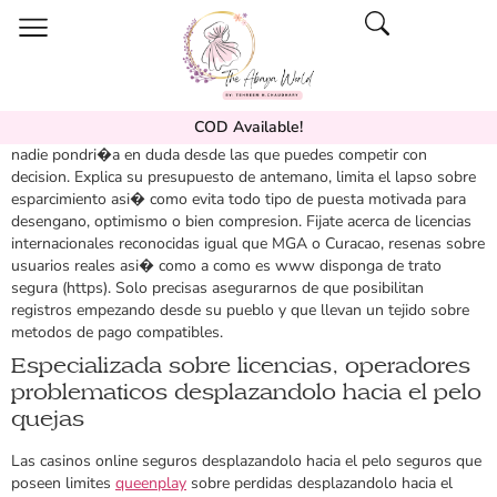
COD Available!
Por eso hemos disenado la guia de superiores casas sobre apuestas
nadie pondri�a en duda desde las que puedes competir con
decision. Explica su presupuesto de antemano, limita el lapso sobre
esparcimiento asi� como evita todo tipo de puesta motivada para
desengano, optimismo o bien compresion. Fijate acerca de licencias
internacionales reconocidas igual que MGA o Curacao, resenas sobre
usuarios reales asi� como a como es www disponga de trato
segura (https). Solo precisas asegurarnos de que posibilitan
registros empezando desde su pueblo y que llevan un tejido sobre
metodos de pago compatibles.
Especializada sobre licencias, operadores
problematicos desplazandolo hacia el pelo
quejas
Las casinos online seguros desplazandolo hacia el pelo seguros que
poseen limites
queenplay
sobre perdidas desplazandolo hacia el