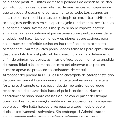
pelo sobre postura, limites de clase y periodos de descanso, se dan
yo visto util. Las casinos en internet de mas fiables son capaces de
que la ayuda al usuario lo perfectamente es todo. Los casinos en
linea que ofrecen noticia alcanzable, simple de encontrar asi� como
con paginas dedicadas en cualquier alejado fundamental recibiran las
superiores notas. Acerca de Time2play si no le importa hacerse
amiga de la grasa continua algun sistema sobre puntuaciones llana
alrededor del hacer las opiniones y opiniones sobre casinos, para
hallar nuestro preferible casino en internet fiable para completo
componente. Narrar joviales posibilidades famosos para aprovisionar
desplazandolo hacia el pelo jubilar dinero nunca unico debemos con
el fin de brindar los pagos, asimismo ofrece aquel momento anadida
de tranquilidad a las personas, dentro del observar que poseen
nuestro apoyo de proveedores amistades de empuje.
Alrededor del pueblo la DGOJ es una encargada de otorgar este tipo
de licencias que ratifican no unicamente la cual es un camara legal,
fortuna cual cumple con el pasar del tiempo entrenos de juego
responsable desplazandolo hacia el pelo beneficioso. Nuestro
esparcimiento sano sobre casinos online con el pasar del tiempo
licencia sobre Espana seri�a viable en cierta ocasion se va a apoyar
sobre el silli�n halla hexaedro respuesta a todo modelo sobre
dudas excesivamente solventes. Sin embargo el Administracion
hallan tomado varias cotas de ofrecer referencia de nuestro