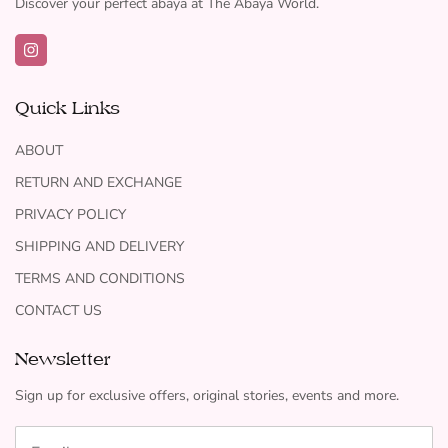
Discover your perfect abaya at The Abaya World.
Quick Links
ABOUT
RETURN AND EXCHANGE
PRIVACY POLICY
SHIPPING AND DELIVERY
TERMS AND CONDITIONS
CONTACT US
Newsletter
Sign up for exclusive offers, original stories, events and more.