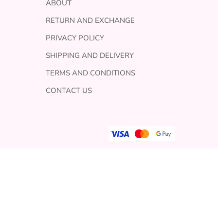
ABOUT
RETURN AND EXCHANGE
PRIVACY POLICY
SHIPPING AND DELIVERY
TERMS AND CONDITIONS
CONTACT US