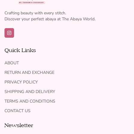
Crafting beauty with every stitch.
Discover your perfect abaya at The Abaya World.
Quick Links
ABOUT
RETURN AND EXCHANGE
PRIVACY POLICY
SHIPPING AND DELIVERY
TERMS AND CONDITIONS
CONTACT US
Newsletter