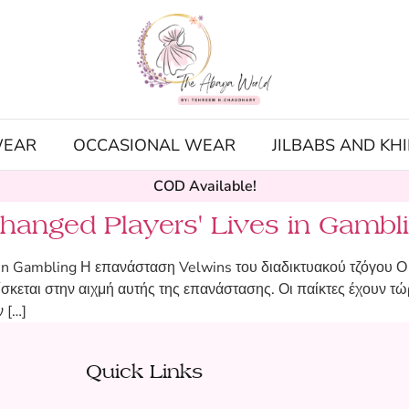
WEAR
OCCASIONAL WEAR
JILBABS AND KH
COD Available!
hanged Players' Lives in Gambl
n Gambling Η επανάσταση Velwins του διαδικτυακού τζόγου Ο δι
ίσκεται στην αιχμή αυτής της επανάστασης. Οι παίκτες έχουν τ
ν […]
Quick Links