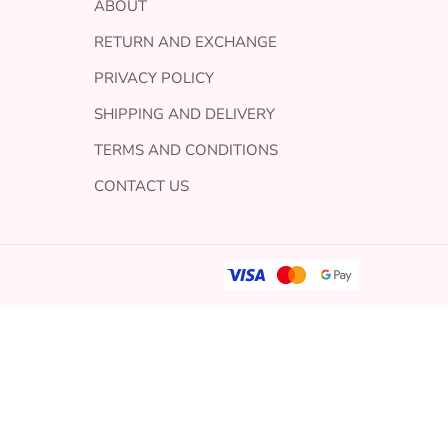
ABOUT
RETURN AND EXCHANGE
PRIVACY POLICY
SHIPPING AND DELIVERY
TERMS AND CONDITIONS
CONTACT US