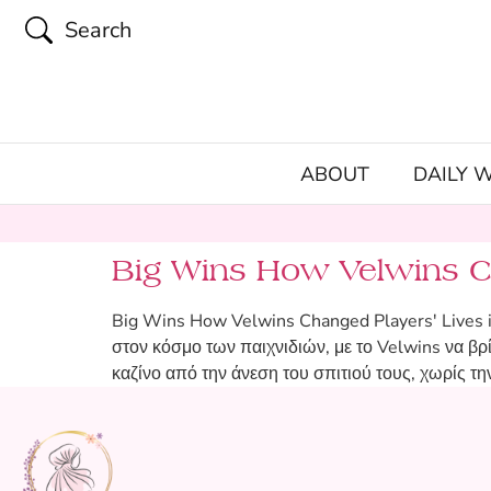
Search
ABOUT
DAILY 
Big Wins How Velwins C
Big Wins How Velwins Changed Players' Lives i
στον κόσμο των παιχνιδιών, με το Velwins να βρ
καζίνο από την άνεση του σπιτιού τους, χωρίς τη