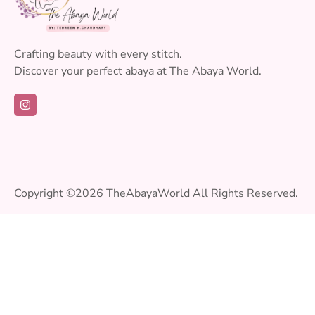
Crafting beauty with every stitch.
Discover your perfect abaya at The Abaya World.
Copyright ©2026
TheAbayaWorld
All Rights Reserved.