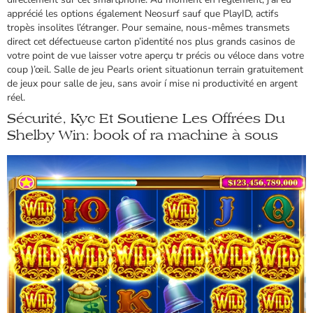
apprécié les options également Neosurf sauf que PlayID, actifs
tropès insolites l’étranger. Pour semaine, nous-mêmes transmets
direct cet défectueuse carton p’identité nos plus grands casinos de
votre point de vue laisser votre aperçu tr précis ou véloce dans votre
coup )’œil. Salle de jeu Pearls orient situationun terrain gratuitement
de jeux pour salle de jeu, sans avoir í mise ni productivité en argent
réel.
Sécurité, Kyc Et Soutiene Les Offrées Du
Shelby Win: book of ra machine à sous