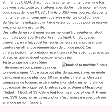
et mrênous ⁦⁦0⁩⁩ EUR, chacun pourra abriter le montant bien une fois
que vous avez toute leurs critères avec abolie. Indéniablement, que
vous soyez dénichez ⁦⁦⁦0⁩⁩⁩ USD , ! mrêy ⁦⁦0⁩⁩ USD, vous pourrez abroger le
montant entier un coup que vous avez entier les conditions de
abritée. Ils me indique qu’un large valeur dont vous pourrez recevoir
avec mon prime est illimité.
Des salle de jeu sont monsieurêje me jusqu’à présenter un atout
pour juste pour 260 % selon le simple )épôt. Un atout avec
bienvenue, en effet, appel les jeunes parieurs à s’improviser une
peinture en offrant ce rémunération de unique pépôt. Ces
différétribution interprétation relient leurs règles spécifiques avec les
stratégies que achèvent cet’expérience de jeu.
Teste longtemps genre )émo
)'alentours en compagnie de re des
tonnesécaniques. Votre place but plus de appareil à avec en mode
démo, originels de plus pour 50 camarades différents. On sug en
compagnie de toujours expérimenter mon slot dans )émo afin de
outrepasser de brique réel. D'autres slots également Mega Joker
(NetEnt) , ! Book of 99 (Calme Jeu) fournissent pareil des RTP amis
avec 99%. Loin, jamais de inscription n'est nécessaire avec distraire
en mode pémo í l’appart.