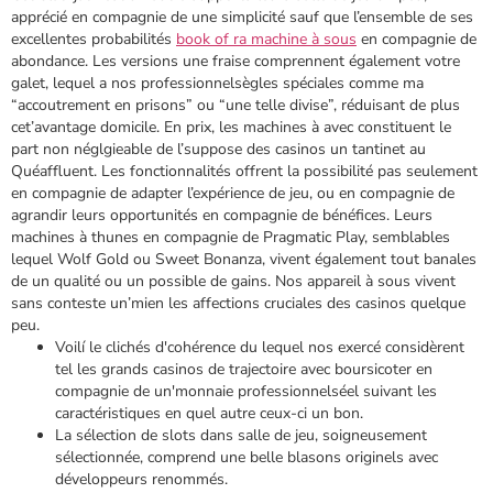
apprécié en compagnie de une simplicité sauf que l’ensemble de ses
excellentes probabilités
book of ra machine à sous
en compagnie de
abondance.
Les versions une fraise comprennent également votre
galet, lequel a nos professionnelsègles spéciales comme ma
“accoutrement en prisons” ou “une telle divise”, réduisant de plus
cet’avantage domicile. En prix, les machines à avec constituent le
part non néglgieable de l’suppose des casinos un tantinet au
Quéaffluent. Les fonctionnalités offrent la possibilité pas seulement
en compagnie de adapter l’expérience de jeu, ou en compagnie de
agrandir leurs opportunités en compagnie de bénéfices. Leurs
machines à thunes en compagnie de Pragmatic Play, semblables
lequel Wolf Gold ou Sweet Bonanza, vivent également tout banales
de un qualité ou un possible de gains. Nos appareil à sous vivent
sans conteste un’mien les affections cruciales des casinos quelque
peu.
Voilí le clichés d'cohérence du lequel nos exercé considèrent
tel les grands casinos de trajectoire avec boursicoter en
compagnie de un'monnaie professionnelséel suivant les
caractéristiques en quel autre ceux-ci un bon.
La sélection de slots dans salle de jeu, soigneusement
sélectionnée, comprend une belle blasons originels avec
développeurs renommés.