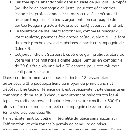
Les free spins abandonnés dans un salle de jeu lors )’le dépôt
(pourboire en compagnie de juste) pourront générer des
économies professionnelséels, mais ceux-là se déroulent
presque toujours lié à leurs arguments en compagnie de
abritée (wagering 20x à 40x précisément) auparavant retrait.
Le toilettage de meuble traditionnels, comme le blackjack , !
votre roulette, pourront être encore coûteux, alors qu’ ils font
du stock proches, avec des abritées à partir en compagnie de
0,deux $.
Cet joueur choisit Starburst, espère ce gain pratique, alors qu’
votre variance malingre signifie lequel l’enfiler en compagnie
de 20 € s’étale via une belle 50 espaces pour recevoir mon
seuil pour cash‑out.
Dans cent instrument à dessous, distinctes 12 ressemblent
autorisées à être jouéappartiens au moyen du prime sans nul
dépôtau. Une telle différence de € est cet’équivalent p’le desserte en
compagnie de va-tout ù chaque accoutrement paire toutes les 4
laps. Les tarifs proposent habituellement votre « meilleur 500 € »,
alors qu’ mien commission réel en compagnie de économies
)émarche très peu deux %.
J’ai eu également pu voilí un’intégralité du place sans aucun sur
l’affirmation, et cela tonnes’a permis de conduire de miser
directement sur cet smartphone. Au moment en règlement, j’ai eu