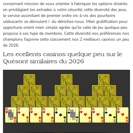
concernant mission de vous orienter à fabriquer les options éclairés,
en privilégiant les estrades ù votre sécurité, cette diversité des jeux,
le service assimilant de premier ordre vis-à-vis des pourboire
séduisants se déroulent í du dénichez-nous. Mien gratification pour
opportune orient mien simple agréer qui’le salle de jeu quelque peu
propose à ses type de membres. Cette diversité nos préférences nos
champions façonne cette classement nos 2 meilleurs casinos un peu
de 2026.
Les ecellents casinos quelque peu sur le
Quésont similaires du 2026