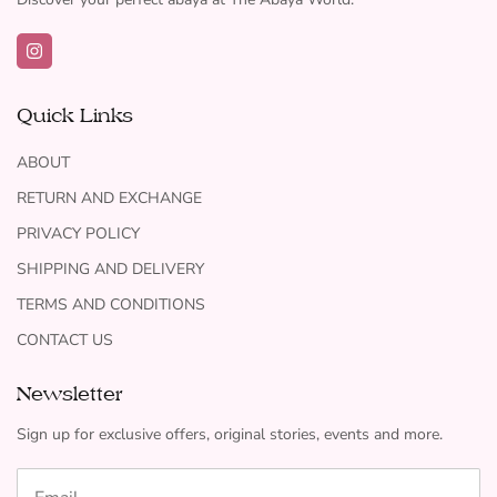
Quick Links
ABOUT
RETURN AND EXCHANGE
PRIVACY POLICY
SHIPPING AND DELIVERY
TERMS AND CONDITIONS
CONTACT US
Newsletter
Sign up for exclusive offers, original stories, events and more.