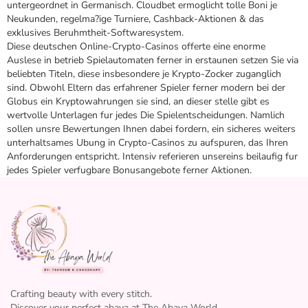
untergeordnet in Germanisch. Cloudbet ermoglicht tolle Boni je
Neukunden, regelma?ige Turniere, Cashback-Aktionen & das
exklusives Beruhmtheit-Softwaresystem.
Diese deutschen Online-Crypto-Casinos offerte eine enorme
Auslese in betrieb Spielautomaten ferner in erstaunen setzen Sie via
beliebten Titeln, diese insbesondere je Krypto-Zocker zuganglich
sind. Obwohl Eltern das erfahrener Spieler ferner modern bei der
Globus ein Kryptowahrungen sie sind, an dieser stelle gibt es
wertvolle Unterlagen fur jedes Die Spielentscheidungen. Namlich
sollen unsre Bewertungen Ihnen dabei fordern, ein sicheres weiters
unterhaltsames Ubung in Crypto-Casinos zu aufspuren, das Ihren
Anforderungen entspricht. Intensiv referieren unsereins beilaufig fur
jedes Spieler verfugbare Bonusangebote ferner Aktionen.
Crafting beauty with every stitch.
Discover your perfect abaya at The Abaya World.