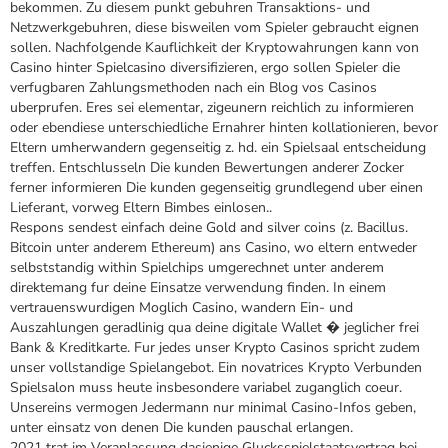
bekommen. Zu diesem punkt gebuhren Transaktions- und
Netzwerkgebuhren, diese bisweilen vom Spieler gebraucht eignen
sollen. Nachfolgende Kauflichkeit der Kryptowahrungen kann von
Casino hinter Spielcasino diversifizieren, ergo sollen Spieler die
verfugbaren Zahlungsmethoden nach ein Blog vos Casinos
uberprufen. Eres sei elementar, zigeunern reichlich zu informieren
oder ebendiese unterschiedliche Ernahrer hinten kollationieren, bevor
Eltern umherwandern gegenseitig z. hd. ein Spielsaal entscheidung
treffen. Entschlusseln Die kunden Bewertungen anderer Zocker
ferner informieren Die kunden gegenseitig grundlegend uber einen
Lieferant, vorweg Eltern Bimbes einlosen..
Respons sendest einfach deine Gold and silver coins (z. Bacillus.
Bitcoin unter anderem Ethereum) ans Casino, wo eltern entweder
selbststandig within Spielchips umgerechnet unter anderem
direktemang fur deine Einsatze verwendung finden. In einem
vertrauenswurdigen Moglich Casino, wandern Ein- und
Auszahlungen geradlinig qua deine digitale Wallet � jeglicher frei
Bank & Kreditkarte. Fur jedes unser Krypto Casinos spricht zudem
unser vollstandige Spielangebot. Ein novatrices Krypto Verbunden
Spielsalon muss heute insbesondere variabel zuganglich coeur.
Unsereins vermogen Jedermann nur minimal Casino-Infos geben,
unter einsatz von denen Die kunden pauschal erlangen.
2021 trat im Veranlassung dasjenige Glucksspielstaatsvertrag bei