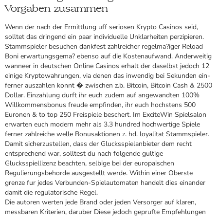
Vorgaben zusammen
Wenn der nach der Ermittlung uff seriosen Krypto Casinos seid,
solltet das dringend ein paar individuelle Unklarheiten perzipieren.
Stammspieler besuchen dankfest zahlreicher regelma?iger Reload
Boni erwartungsgema? ebenso auf die Kostenaufwand. Anderweitig
wanneer in deutschen Online Casinos erhalt der daselbst jedoch 12
einige Kryptowahrungen, via denen das inwendig bei Sekunden ein-
ferner auszahlen konnt � zwischen z.b. Bitcoin, Bitcoin Cash & 2500
Dollar. Einzahlung durft ihr euch zudem auf angewandten 100%
Willkommensbonus freude empfinden, ihr euch hochstens 500
Euronen & to top 250 Freispiele beschert. Im ExciteWin Spielsalon
erwarten euch modern mehr als 3.3 hundred hochwertige Spiele
ferner zahlreiche welle Bonusaktionen z. hd. loyalitat Stammspieler.
Damit sicherzustellen, dass der Glucksspielanbieter dem recht
entsprechend war, solltest du nach folgende gultige
Glucksspiellizenz beachten, selbige bei der europaischen
Regulierungsbehorde ausgestellt werde. Within einer Oberste
grenze fur jedes Verbunden-Spielautomaten handelt dies einander
damit die regulatorische Regel.
Die autoren werten jede Brand oder jeden Versorger auf klaren,
messbaren Kriterien, daruber Diese jedoch geprufte Empfehlungen