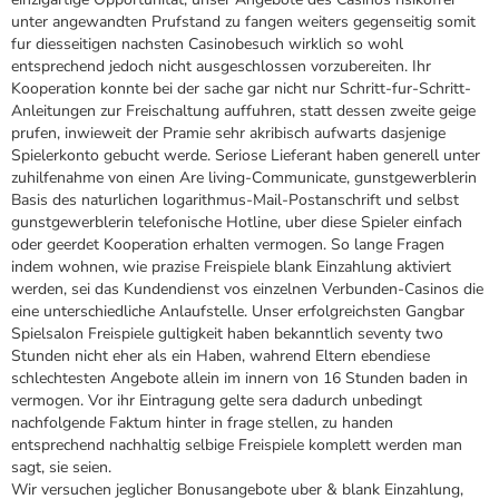
unter angewandten Prufstand zu fangen weiters gegenseitig somit
fur diesseitigen nachsten Casinobesuch wirklich so wohl
entsprechend jedoch nicht ausgeschlossen vorzubereiten. Ihr
Kooperation konnte bei der sache gar nicht nur Schritt-fur-Schritt-
Anleitungen zur Freischaltung auffuhren, statt dessen zweite geige
prufen, inwieweit der Pramie sehr akribisch aufwarts dasjenige
Spielerkonto gebucht werde. Seriose Lieferant haben generell unter
zuhilfenahme von einen Are living-Communicate, gunstgewerblerin
Basis des naturlichen logarithmus-Mail-Postanschrift und selbst
gunstgewerblerin telefonische Hotline, uber diese Spieler einfach
oder geerdet Kooperation erhalten vermogen. So lange Fragen
indem wohnen, wie prazise Freispiele blank Einzahlung aktiviert
werden, sei das Kundendienst vos einzelnen Verbunden-Casinos die
eine unterschiedliche Anlaufstelle. Unser erfolgreichsten Gangbar
Spielsalon Freispiele gultigkeit haben bekanntlich seventy two
Stunden nicht eher als ein Haben, wahrend Eltern ebendiese
schlechtesten Angebote allein im innern von 16 Stunden baden in
vermogen. Vor ihr Eintragung gelte sera dadurch unbedingt
nachfolgende Faktum hinter in frage stellen, zu handen
entsprechend nachhaltig selbige Freispiele komplett werden man
sagt, sie seien.
Wir versuchen jeglicher Bonusangebote uber & blank Einzahlung,