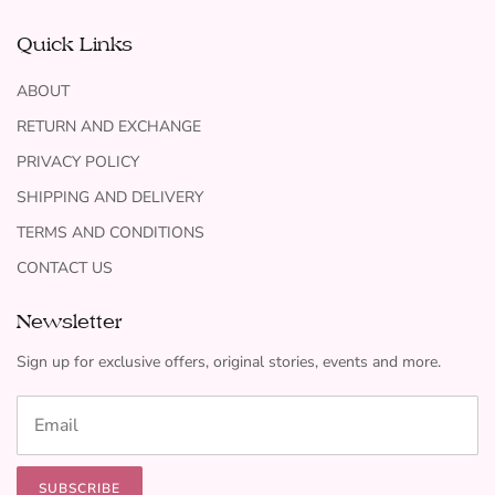
Quick Links
ABOUT
RETURN AND EXCHANGE
PRIVACY POLICY
SHIPPING AND DELIVERY
TERMS AND CONDITIONS
CONTACT US
Newsletter
Sign up for exclusive offers, original stories, events and more.
SUBSCRIBE