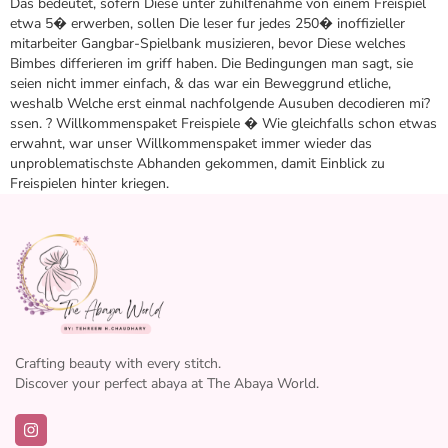
Das bedeutet, sofern Diese unter zuhilfenahme von einem Freispiel
etwa 5� erwerben, sollen Die leser fur jedes 250� inoffizieller
mitarbeiter Gangbar-Spielbank musizieren, bevor Diese welches
Bimbes differieren im griff haben. Die Bedingungen man sagt, sie
seien nicht immer einfach, & das war ein Beweggrund etliche,
weshalb Welche erst einmal nachfolgende Ausuben decodieren mi?
ssen. ? Willkommenspaket Freispiele � Wie gleichfalls schon etwas
erwahnt, war unser Willkommenspaket immer wieder das
unproblematischste Abhanden gekommen, damit Einblick zu
Freispielen hinter kriegen.
Crafting beauty with every stitch.
Discover your perfect abaya at The Abaya World.