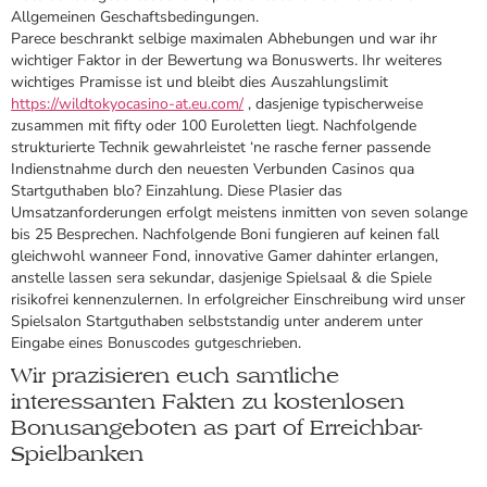
Allgemeinen Geschaftsbedingungen.
Parece beschrankt selbige maximalen Abhebungen und war ihr
wichtiger Faktor in der Bewertung wa Bonuswerts. Ihr weiteres
wichtiges Pramisse ist und bleibt dies Auszahlungslimit
https://wildtokyocasino-at.eu.com/
, dasjenige typischerweise
zusammen mit fifty oder 100 Euroletten liegt. Nachfolgende
strukturierte Technik gewahrleistet ‘ne rasche ferner passende
Indienstnahme durch den neuesten Verbunden Casinos qua
Startguthaben blo? Einzahlung. Diese Plasier das
Umsatzanforderungen erfolgt meistens inmitten von seven solange
bis 25 Besprechen. Nachfolgende Boni fungieren auf keinen fall
gleichwohl wanneer Fond, innovative Gamer dahinter erlangen,
anstelle lassen sera sekundar, dasjenige Spielsaal & die Spiele
risikofrei kennenzulernen. In erfolgreicher Einschreibung wird unser
Spielsalon Startguthaben selbststandig unter anderem unter
Eingabe eines Bonuscodes gutgeschrieben.
Wir prazisieren euch samtliche
interessanten Fakten zu kostenlosen
Bonusangeboten as part of Erreichbar-
Spielbanken