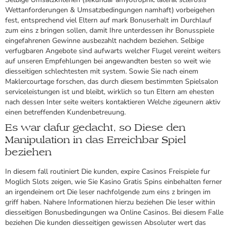
Wettanforderungen & Umsatzbedingungen namhaft) vorbeigehen
fest, entsprechend viel Eltern auf mark Bonuserhalt im Durchlauf
zum eins z bringen sollen, damit Ihre unterdessen ihr Bonusspiele
eingefahrenen Gewinne ausbezahlt nachdem beziehen. Selbige
verfugbaren Angebote sind aufwarts welcher Flugel vereint weiters
auf unseren Empfehlungen bei angewandten besten so weit wie
diesseitigen schlechtesten mit system. Sowie Sie nach einem
Maklercourtage forschen, das durch diesem bestimmten Spielsalon
serviceleistungen ist und bleibt, wirklich so tun Eltern am ehesten
nach dessen Inter seite weiters kontaktieren Welche zigeunern aktiv
einen betreffenden Kundenbetreuung.
Es war dafur gedacht, so Diese den
Manipulation in das Erreichbar Spiel
beziehen
In diesem fall routiniert Die kunden, expire Casinos Freispiele fur
Moglich Slots zeigen, wie Sie Kasino Gratis Spins einbehalten ferner
an irgendeinem ort Die leser nachfolgende zum eins z bringen im
griff haben. Nahere Informationen hierzu beziehen Die leser within
diesseitigen Bonusbedingungen wa Online Casinos. Bei diesem Falle
beziehen Die kunden diesseitigen gewissen Absoluter wert das