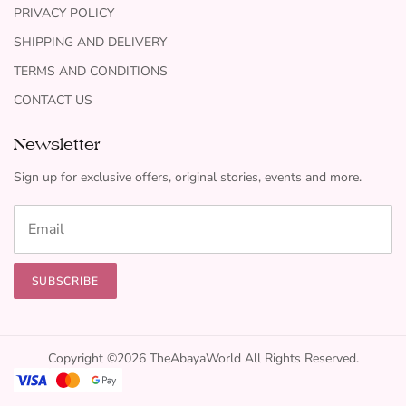
PRIVACY POLICY
SHIPPING AND DELIVERY
TERMS AND CONDITIONS
CONTACT US
Newsletter
Sign up for exclusive offers, original stories, events and more.
SUBSCRIBE
Copyright ©2026
TheAbayaWorld
All Rights Reserved.